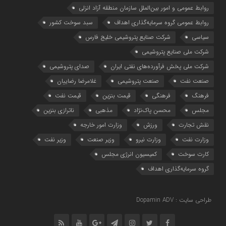
روابط عمومی و امور بین‌الملل سازمان منطقه آزاد انزلی
روابط عمومی گروه سرمایه‌گذاری اهداف
سبد سوخت کشور
سیاسی
شرکت صنایع پتروشیمی خلیج فارس
شرکت ملی صنایع پتروشیمی
شرکت ملی پخش فرآورده‌های نفتی ایران
صدای پتروشیمی
صنعت نفت
صنعت پتروشیمی
غلامرضا رضاییان
فرهنگ
فرهنگی
قیمت بنزین
قیمت نفت
مجلس
محسن پاک‌نژاد
مذهبی
ناترازی بنزین
نقش تجارت
ورزش
وزارت امور خارجه
وزارت نفت
وزارت نیرو
وزیر صنعت
وزیر نفت
کارت سوخت
کمیسیون انرژی مجلس
گروه سرمایه‌‌گذاری اهداف
طراحی سایت : Dopamin ADV