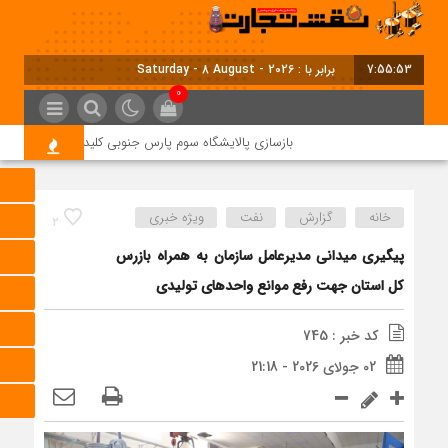
7:55:54
برابر با : Saturday - 8 August - 2026
0
بازسازی پالایشگاه سوم پارس جنوبی کلید خورد
بحران ناترازی ۱۰ میلیون لیتری بنزین؛
خانه
گزارش
نفت
ویژه خبری
2
پیگیری میدانی مدیرعامل سازمان به همراه بازرس
كل استان جهت رفع موانع واحدهای تولیدی
کد خبر : 745
02 جولای 2026 - 21:18