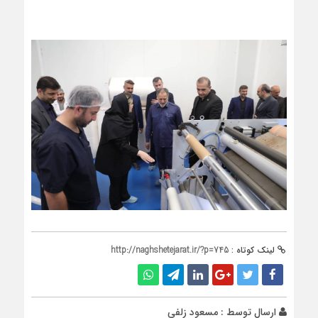
لینک کوتاه :
http://naghshetejarat.ir/?p=745
ارسال توسط :
مسعود زلفی