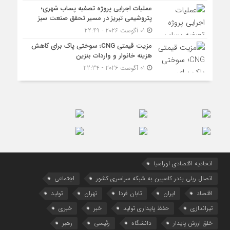
عملیات اجرایی پروژه تصفیه پساب شهری؛
پتروشیمی تبریز در مسیر تحقق صنعت سبز
01 آگوست 2026 - 22:49
مزیت قیمتی CNG؛ سوختی پاک برای کاهش
هزینه خانوار و واردات بنزین
01 آگوست 2026 - 22:34
اتحادیه اقتصادی اوراسیا
اتصال ریلی بندر کاسپین به شبکه سراسری کشور
اجتماعی
اقتصاد
ایران
تابان فردا
تهران
تولید
تیراندازی
حفظ پایداری تولید
خبر
خبری
خلق ارزش پایدار
دانشگاه
رئیسی
رهبر