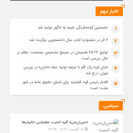
عرضه اولیه تابان فردا (بزرگترین عرضه اولیه تاریخ بورس) از
نگاهی دیگر
اخبار مهم
1 هفته قبل
حل موانع صادرات برق
نخستین گوجه‌فرنگی شبیه به انگور تولید شد
1
۷ اثر در جشنواره کتاب سال دانشجویی برگزیده شد
2
لوایح FATF همچنان در مجمع تشخیص مصلحت نظام در
3
حال بررسی است
تابان فردا یک گام تا عرضه اولیه؛ نماد «تابان» در بورس
4
تهران درج شد
اقدام رئیس قوه قضاییه برای احیای حقوق عامه در شهر
5
مثبت است
سیاسی
«سی‌ان‌جی» کلید امنیت معیشتی خانوارها
02 آگوست 2026 - 17:35