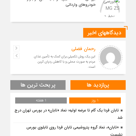
خودروهای وارداتی
دیدگاههای اخیر
رحمان فضلی
این یک روش تکمیلی برای کمک به تأمین غذای
مردم به صورت محلی و با کاهش ردپای کربن
است.
پربازدید ها
پر بحث ترین ها
1 روز
1 هفته
تابان فردا یک گام تا عرضه اولیه؛ نماد «تابان» در بورس تهران درج
شد
«تابان»، نماد گروه پتروشیمی تابان فردا روی تابلوی بورس
نشست