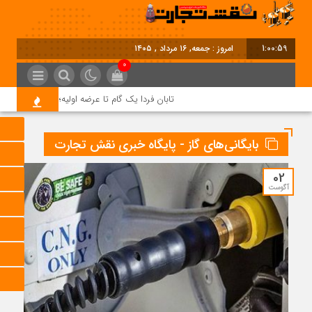
1:01:00
امروز : جمعه, ۱۶ مرداد , ۱۴۰۵
0
تابان فردا یک گام تا عرضه اولیه؛ نماد «تابان» در بور
بایگانی‌های گاز - پایگاه خبری نقش تجارت
02
آگوست