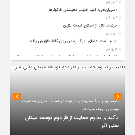
4 روز قبل
«سی‌ان‌جی» کلید امنیت معیشتی خانوارها
4 روز قبل
جزئیات تازه از اصلاح قیمت بنزین
4 روز قبل
تولید نفت اعضای اوپک پلاس روی کاغذ افزایش یافت
5 روز قبل
آغاز اجرای طرح تخصیص یارانه سوخت از طریق کارت‌های بانکی
5 روز قبل
عملیات اجرایی پروژه تصفیه پساب شهری؛ پتروشیمی تبریز در
مسیر تحقق صنعت سبز
5 روز قبل
مزیت قیمتی CNG؛ سوختی پاک برای کاهش هزینه خانوار و
واردات بنزین
نشست رئیس هیأت مدیره گروه سرمایه‌گذاری اهداف با مدیران ارشد شرکت
5 روز قبل
مهندسی و توسعه سروک آذر؛
ظرفیت پالایش جهانی به کمترین میزان در برابر تقاضای نفت
تأکید بر تداوم حمایت از فاز دوم توسعه میدان
رسیده است
نفتی آذر
6 روز قبل