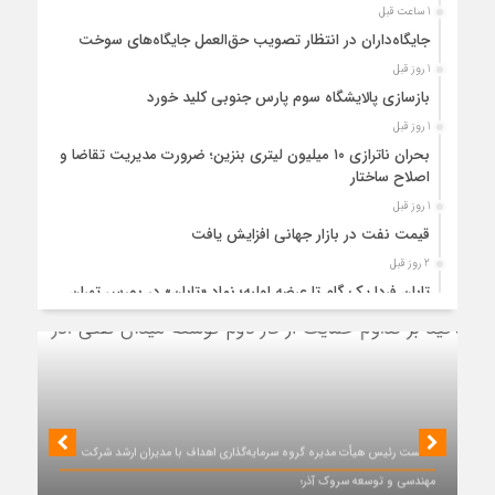
1 ساعت قبل
جایگاه‌داران در انتظار تصویب حق‌العمل جایگاه‌های سوخت
1 روز قبل
بازسازی پالایشگاه سوم پارس جنوبی کلید خورد
1 روز قبل
بحران ناترازی ۱۰ میلیون لیتری بنزین؛ ضرورت مدیریت تقاضا و
اصلاح ساختار
1 روز قبل
قیمت نفت در بازار جهانی افزایش یافت
2 روز قبل
تابان فردا یک گام تا عرضه اولیه؛ نماد «تابان» در بورس تهران
درج شد
2 روز قبل
«تابان»، نماد گروه پتروشیمی تابان فردا روی تابلوی بورس
نشست
4 روز قبل
بررسی MG ZS هیبرید و جایگاه آن در بازار خودروهای وارداتی
نشست رئیس هیأت مدیره گروه سرمایه‌گذاری اهداف با مدیران ارشد شرکت
5 روز قبل
مهندسی و توسعه سروک آذر؛