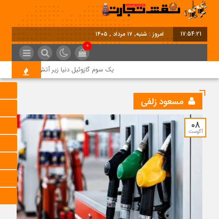
17:54:22
امروز : شنبه, ۱۷ مرداد , ۱۴۰۵
0
یک سوم گازوئیل دنیا زیر آتش جنگ؛ بحران جدی
مسعود زلفی
08
آگوست