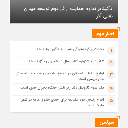
نقشه راه هفتمین نمایشگاه و کنفرانس بین‌المللی شهر هوشمند،
تأکید بر تداوم حمایت از فاز دوم توسعه میدان
مسکن، شهرسازی و بازآفرینی شهری ترسیم شد
نفتی آذر
6 روز قبل
برگزاری دهمین نمایشگاه حمل‌ونقل و لجستیک همزمان با روز
جهانی حمل‌ونقل پایدار سازمان ملل متحد
اخبار مهم
6 روز قبل
ترکیه و عراق قرارداد خط لوله انتقال نفت را امضا کردند
نخستین گوجه‌فرنگی شبیه به انگور تولید شد
1
6 روز قبل
«سی‌ان‌جی» کلید امنیت معیشتی خانوارها
۷ اثر در جشنواره کتاب سال دانشجویی برگزیده شد
2
6 روز قبل
لوایح FATF همچنان در مجمع تشخیص مصلحت نظام در
3
جزئیات تازه از اصلاح قیمت بنزین
حال بررسی است
یک سوم گازوئیل دنیا زیر آتش جنگ؛ بحران جدی است
4
اقدام رئیس قوه قضاییه برای احیای حقوق عامه در شهر
5
مثبت است
سیاسی