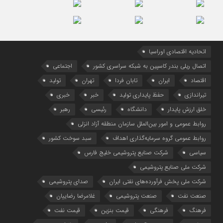
اتحادیه اقتصادی اوراسیا
اتصال ریلی بندر کاسپین به شبکه سراسری کشور
اجتماعی
اقتصاد
ایران
تابان فردا
تهران
تولید
تیراندازی
حفظ پایداری تولید
خبر
خبری
خلق ارزش پایدار
دانشگاه
رئیسی
رهبر
روابط عمومی و امور بین‌الملل سازمان منطقه آزاد انزلی
روابط عمومی گروه سرمایه‌گذاری اهداف
سبد سوخت کشور
سیاسی
شرکت صنایع پتروشیمی خلیج فارس
شرکت ملی صنایع پتروشیمی
شرکت ملی پخش فرآورده‌های نفتی ایران
صدای پتروشیمی
صنعت نفت
صنعت پتروشیمی
غلامرضا رضاییان
فرهنگ
فرهنگی
قیمت بنزین
قیمت نفت