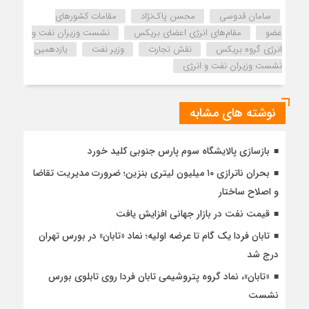
سامان قدوسی
محسن پاک‌نژاد
مقامات کشورهای
عضو
مقام‌های انرژی اعضای بریکس
نشست وزیران نفت و
انرژی گروه بریکس
نقش تجارت
وزیر نفت
یازدهمین
نشست وزیران نفت و انرژی
نوشته های مشابه
بازسازی پالایشگاه سوم پارس جنوبی کلید خورد
بحران ناترازی ۱۰ میلیون لیتری بنزین؛ ضرورت مدیریت تقاضا
و اصلاح ساختار
قیمت نفت در بازار جهانی افزایش یافت
تابان فردا یک گام تا عرضه اولیه؛ نماد «تابان» در بورس تهران
درج شد
«تابان»، نماد گروه پتروشیمی تابان فردا روی تابلوی بورس
نشست