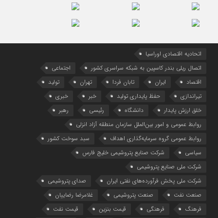
اتحادیه اقتصادی اوراسیا
اتصال ریلی بندر کاسپین به شبکه سراسری کشور
اجتماعی
اقتصاد
ایران
تابان فردا
تهران
تولید
تیراندازی
حفظ پایداری تولید
خبر
خبری
خلق ارزش پایدار
دانشگاه
رئیسی
رهبر
روابط عمومی و امور بین‌الملل سازمان منطقه آزاد انزلی
روابط عمومی گروه سرمایه‌گذاری اهداف
سبد سوخت کشور
سیاسی
شرکت صنایع پتروشیمی خلیج فارس
شرکت ملی صنایع پتروشیمی
شرکت ملی پخش فرآورده‌های نفتی ایران
صدای پتروشیمی
صنعت نفت
صنعت پتروشیمی
غلامرضا رضاییان
فرهنگ
فرهنگی
قیمت بنزین
قیمت نفت