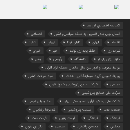
اتحادیه اقتصادی اوراسیا
اتصال ریلی بندر کاسپین به شبکه سراسری کشور
اجتماعی
اقتصاد
ایران
تابان فردا
تهران
تولید
تیراندازی
حفظ پایداری تولید
خبر
خبری
خلق ارزش پایدار
دانشگاه
رئیسی
رهبر
روابط عمومی و امور بین‌الملل سازمان منطقه آزاد انزلی
روابط عمومی گروه سرمایه‌گذاری اهداف
سبد سوخت کشور
سیاسی
شرکت صنایع پتروشیمی خلیج فارس
شرکت ملی صنایع پتروشیمی
شرکت ملی پخش فرآورده‌های نفتی ایران
صدای پتروشیمی
صنعت نفت
صنعت پتروشیمی
غلامرضا رضاییان
فرهنگ
فرهنگی
قیمت بنزین
قیمت نفت
مجلس
محسن پاک‌نژاد
مذهبی
ناترازی بنزین