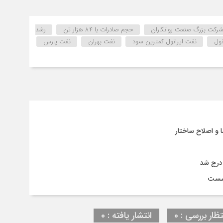
شرکت بزرگ صنعت روانکاران
حجم صادرات با ۸۴ هزار تن
رشد
نول
نفت ایرانول کمترین سود
نفت بهران
نفت پارس
ن درج شد
نشست
تظار بررسی : 0
انتشار یافته : 0