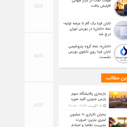
قیمت نفت در بازار جهانی
افزایش یافت
تابان فردا یک گام تا عرضه اولیه؛
نماد «تابان» در بورس تهران
درج شد
«تابان»، نماد گروه پتروشیمی
تابان فردا روی تابلوی بورس
نشست
ین مطالب
بازسازی پالایشگاه سوم
پارس جنوبی کلید خورد
07 آگوست 2026 - 20:08
بحران ناترازی ۱۰ میلیون
لیتری بنزین؛ ضرورت
مدیریت تقاضا و اصلاح