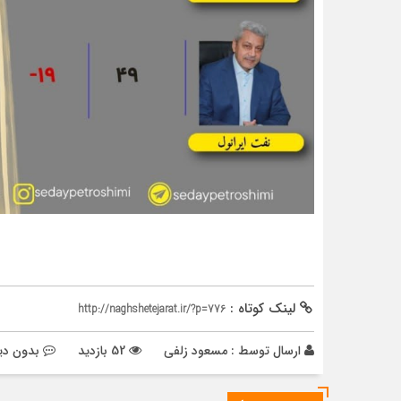
لینک کوتاه :
http://naghshetejarat.ir/?p=776
ارسال توسط :
مسعود زلفی
52 بازدید
بدون دی