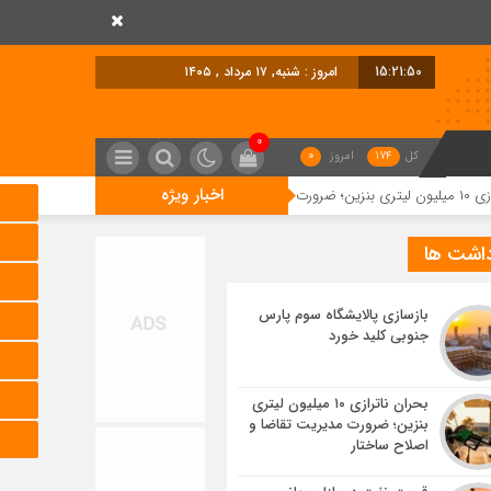
15:21:51
برابر با : Saturday - 8 August - 2026
0
کل
174
امروز
0
اخبار ویژه
قیمت نفت در بازار جهانی افزای
داشت ها
بازسازی پالایشگاه سوم پارس
جنوبی کلید خورد
بحران ناترازی ۱۰ میلیون لیتری
بنزین؛ ضرورت مدیریت تقاضا و
اصلاح ساختار