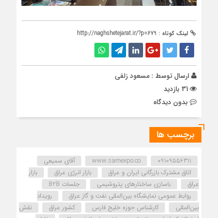
لینک کوتاه :
http://naghshetejarat.ir/?p=679
ارسال توسط :
مسعود زلفی
31 بازدید
بدون دیدگاه
برچسب ها
09109556311
www.samexpo.co
آقای سمیعی
اتاق مشترک بازرگانی ایران و عراق
بازار انرژی عراق
بازار
عراق
باسازی ساختارهای پتروشیمی
جلسات B2B
روابط عمومی نمایشگاه بین‌المللی نفت و گاز عراق
رویداد
بین‌المللی
کارشناس حوزه خلیج فارس
کشور عراق
نقش