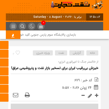
12:50:03
برابر با : Saturday - 8 August - 2026
0
بازسازی پالایشگاه سوم پارس جنوبی کلید خورد
بحران ناترازی ۱۰ میلیون لیتری بنزین؛ ضرورت مدی
خانه
گزارش
نفت
ویژه خبری
2
از خاکستر جنگ تا امپراتوری انرژی؛
خیزش بی‌رقیب ایران برای تسخیر بازار نفت و پتروشیمی عراق!
کد خبر : 679
24 ژوئن 2026 - 11:57