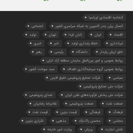
اتحادیه اقتصادی اوراسیا
اتصال ریلی بندر کاسپین به شبکه سراسری کشور
اجتماعی
اقتصاد
ایران
تابان فردا
تهران
تولید
تیراندازی
حفظ پایداری تولید
خبر
خبری
خلق ارزش پایدار
دانشگاه
رئیسی
رهبر
روابط عمومی و امور بین‌الملل سازمان منطقه آزاد انزلی
روابط عمومی گروه سرمایه‌گذاری اهداف
سبد سوخت کشور
سیاسی
شرکت صنایع پتروشیمی خلیج فارس
شرکت ملی صنایع پتروشیمی
شرکت ملی پخش فرآورده‌های نفتی ایران
صدای پتروشیمی
صنعت نفت
صنعت پتروشیمی
غلامرضا رضاییان
فرهنگ
فرهنگی
قیمت بنزین
قیمت نفت
مجلس
محسن پاک‌نژاد
مذهبی
ناترازی بنزین
نقش تجارت
ورزش
وزارت امور خارجه