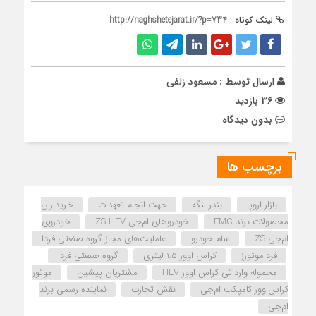
لینک کوتاه :
http://naghshetejarat.ir/?p=734
ارسال توسط :
مسعود زلفی
36 بازدید
بدون دیدگاه
برچسب ها
بازار اروپا
بندر لنگه
جهت انجام تعهدات
خریداران
محصولات برند FMC
خودروهای ام‌جی ZS HEV
خودروی
ام‌جی ZS
سام خودرو
عاملیت‌های مجاز گروه صنعتی فردا
فرداموتورز
کراس اوور 1.5 لیتری
گروه صنعتی فردا
محموله وارداتی کراس اوور HEV
مشتریان پیشین
موتور
کراس‌اوور کامپکت ام‌جی
نقش تجارت
نماینده رسمی برند
ام‌جی