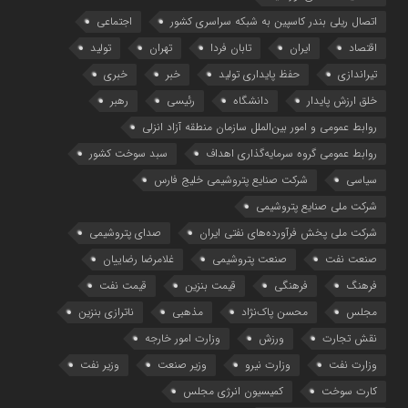
اتصال ریلی بندر کاسپین به شبکه سراسری کشور
اجتماعی
اقتصاد
ایران
تابان فردا
تهران
تولید
تیراندازی
حفظ پایداری تولید
خبر
خبری
خلق ارزش پایدار
دانشگاه
رئیسی
رهبر
روابط عمومی و امور بین‌الملل سازمان منطقه آزاد انزلی
روابط عمومی گروه سرمایه‌گذاری اهداف
سبد سوخت کشور
سیاسی
شرکت صنایع پتروشیمی خلیج فارس
شرکت ملی صنایع پتروشیمی
شرکت ملی پخش فرآورده‌های نفتی ایران
صدای پتروشیمی
صنعت نفت
صنعت پتروشیمی
غلامرضا رضاییان
فرهنگ
فرهنگی
قیمت بنزین
قیمت نفت
مجلس
محسن پاک‌نژاد
مذهبی
ناترازی بنزین
نقش تجارت
ورزش
وزارت امور خارجه
وزارت نفت
وزارت نیرو
وزیر صنعت
وزیر نفت
کارت سوخت
کمیسیون انرژی مجلس