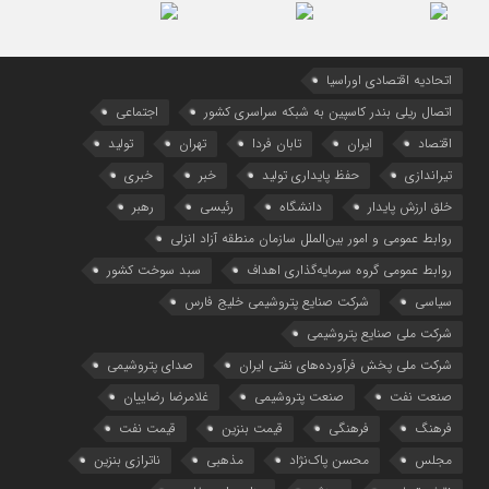
اتحادیه اقتصادی اوراسیا
اتصال ریلی بندر کاسپین به شبکه سراسری کشور
اجتماعی
اقتصاد
ایران
تابان فردا
تهران
تولید
تیراندازی
حفظ پایداری تولید
خبر
خبری
خلق ارزش پایدار
دانشگاه
رئیسی
رهبر
روابط عمومی و امور بین‌الملل سازمان منطقه آزاد انزلی
روابط عمومی گروه سرمایه‌گذاری اهداف
سبد سوخت کشور
سیاسی
شرکت صنایع پتروشیمی خلیج فارس
شرکت ملی صنایع پتروشیمی
شرکت ملی پخش فرآورده‌های نفتی ایران
صدای پتروشیمی
صنعت نفت
صنعت پتروشیمی
غلامرضا رضاییان
فرهنگ
فرهنگی
قیمت بنزین
قیمت نفت
مجلس
محسن پاک‌نژاد
مذهبی
ناترازی بنزین