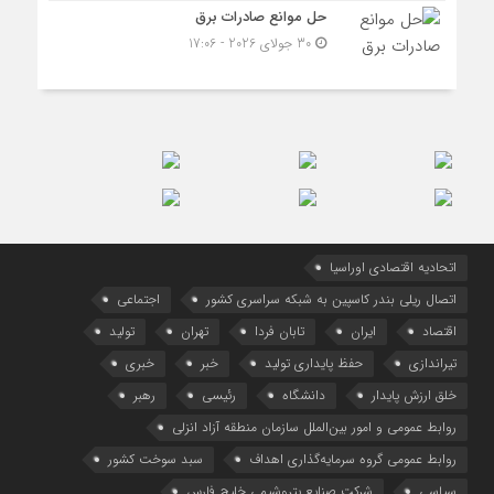
حل موانع صادرات برق
30 جولای 2026 - 17:06
اتحادیه اقتصادی اوراسیا
اتصال ریلی بندر کاسپین به شبکه سراسری کشور
اجتماعی
اقتصاد
ایران
تابان فردا
تهران
تولید
تیراندازی
حفظ پایداری تولید
خبر
خبری
خلق ارزش پایدار
دانشگاه
رئیسی
رهبر
روابط عمومی و امور بین‌الملل سازمان منطقه آزاد انزلی
روابط عمومی گروه سرمایه‌گذاری اهداف
سبد سوخت کشور
سیاسی
شرکت صنایع پتروشیمی خلیج فارس