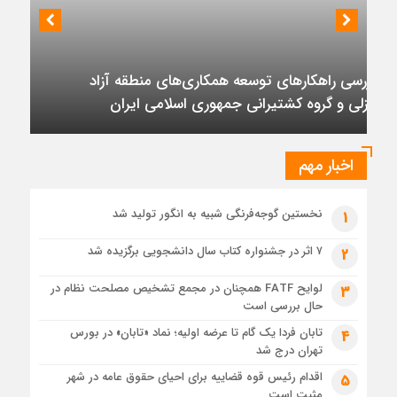
مزیت قیمتی CNG؛ سوختی پاک برای کاهش هزینه خانوار و
نشست رئیس هیأت مدیره گروه سرمایه‌گذاری اهداف با مدیران ارشد شرکت
واردات بنزین
مهندسی و توسعه سروک آذر؛
5 روز قبل
ظرفیت پالایش جهانی به کمترین میزان در برابر تقاضای نفت
تأکید بر تداوم حمایت از فاز دوم توسعه میدان
رسیده است
نفتی آذر
6 روز قبل
عرضه اولیه تابان فردا (بزرگترین عرضه اولیه تاریخ بورس) از
نگاهی دیگر
اخبار مهم
1 هفته قبل
حل موانع صادرات برق
نخستین گوجه‌فرنگی شبیه به انگور تولید شد
1
۷ اثر در جشنواره کتاب سال دانشجویی برگزیده شد
2
لوایح FATF همچنان در مجمع تشخیص مصلحت نظام در
3
حال بررسی است
تابان فردا یک گام تا عرضه اولیه؛ نماد «تابان» در بورس
4
تهران درج شد
اقدام رئیس قوه قضاییه برای احیای حقوق عامه در شهر
5
مثبت است