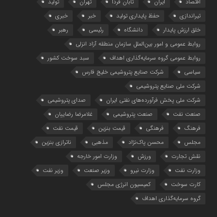
اقتصاد
ایران
تابان فردا
تهران
تولید
تیراندازی
حفظ پایداری تولید
خبر
خبری
خلق ارزش پایدار
دانشگاه
رئیسی
رهبر
روابط عمومی و امور بین‌الملل سازمان منطقه آزاد انزلی
روابط عمومی گروه سرمایه‌گذاری اهداف
سبد سوخت کشور
سیاسی
شرکت صنایع پتروشیمی خلیج فارس
شرکت ملی صنایع پتروشیمی
شرکت ملی پخش فرآورده‌های نفتی ایران
صدای پتروشیمی
صنعت نفت
صنعت پتروشیمی
غلامرضا رضاییان
فرهنگ
فرهنگی
قیمت بنزین
قیمت نفت
مجلس
محسن پاک‌نژاد
مذهبی
ناترازی بنزین
نقش تجارت
ورزش
وزارت امور خارجه
وزارت نفت
وزارت نیرو
وزیر صنعت
وزیر نفت
کارت سوخت
کمیسیون انرژی مجلس
گروه سرمایه‌‌گذاری اهداف