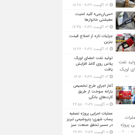
02 آگوست 2026 - 18:28
«سی‌ان‌جی» کلید امنیت
معیشتی خانوارها
02 آگوست 2026 - 17:35
جزئیات تازه از اصلاح قیمت
بنزین
02 آگوست 2026 - 17:26
تولید نفت اعضای اوپک
پلاس روی کاغذ افزایش
یافت
02 آگوست 2026 - 17:16
آغاز اجرای طرح تخصیص
یارانه سوخت از طریق
کارت‌های بانکی
01 آگوست 2026 - 22:58
عملیات اجرایی پروژه تصفیه
پساب شهری؛ پتروشیمی تبریز
در مسیر تحقق صنعت سبز
01 آگوست 2026 - 22:49