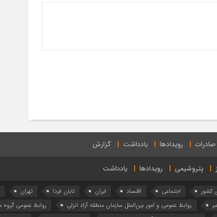
 صادرات
رویدادها
یادداشت
گزارش
پتروشیمی
رویدادها
یادداشت
ی کشور
اجتماعی
اقتصاد
ایران
تابان فردا
تهران
بر
روابط عمومی و امور بین‌الملل سازمان منطقه آزاد انزلی
روابط عمومی گروه س