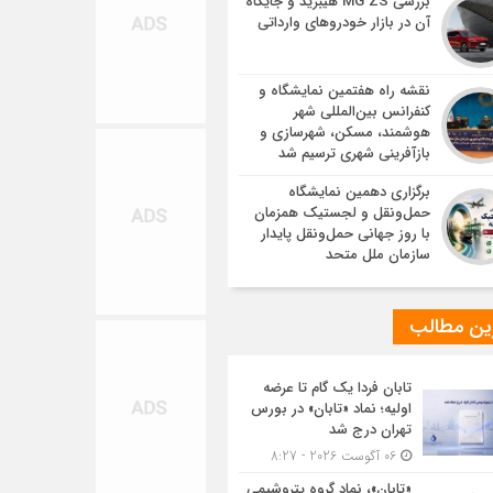
بررسی MG ZS هیبرید و جایگاه
آن در بازار خودروهای وارداتی
نقشه راه هفتمین نمایشگاه و
کنفرانس بین‌المللی شهر
هوشمند، مسکن، شهرسازی و
بازآفرینی شهری ترسیم شد
برگزاری دهمین نمایشگاه
حمل‌ونقل و لجستیک همزمان
با روز جهانی حمل‌ونقل پایدار
سازمان ملل متحد
ین مطالب
تابان فردا یک گام تا عرضه
اولیه؛ نماد «تابان» در بورس
تهران درج شد
06 آگوست 2026 - 8:27
«تابان»، نماد گروه پتروشیمی