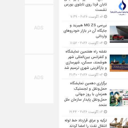
تابان فردا روی تابلوی بورس
نشست
06 آگوست 2026 - 7:39
بررسی MG ZS هیبرید و
جایگاه آن در بازار خودروهای
وارداتی
04 آگوست 2026 - 11:56
نقشه راه هفتمین نمایشگاه
و کنفرانس بین‌المللی شهر
هوشمند، مسکن، شهرسازی
و بازآفرینی شهری ترسیم شد
02 آگوست 2026 - 21:30
برگزاری دهمین نمایشگاه
حمل‌ونقل و لجستیک
همزمان با روز جهانی
حمل‌ونقل پایدار سازمان ملل
متحد
02 آگوست 2026 - 19:44
ترکیه و عراق قرارداد خط لوله
انتقال نفت را امضا کردند