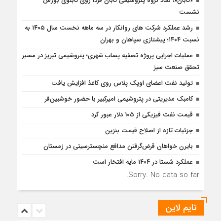
«تابان»، نماد گروه پتروشیمی تابان فردا روی تابلوی بورس
نشست
رشد عملکرد شرکت های روانکار در سه ماهه نخست سال ۱۴۰۵ به
نسبت ۱۴۰۴؛ پیشتازی سپاهان و بهران
عملیات اجرایی پروژه تصفیه پساب شهری؛ پتروشیمی تبریز در مسیر
تحقق صنعت سبز
تولید نفت اعضای اوپک پلاس روی کاغذ افزایش یافت
کامبک مدیریتی در پتروشیمی امیرکبیر با حضور خوشبین‌فر
قیمت نفت فیزیکی از 105 دلار عبور کرد
جزئیات تازه از اصلاح قیمت بنزین
بایرن خواهان قرض‌گرفتن مدافع منچسترسیتی در زمستان
عملکرد شستا در ۱۴۰۴ مایه افتخار است
Sorry. No data so far.
تایم لاین