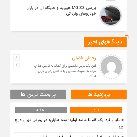
بررسی MG ZS هیبرید و جایگاه آن در بازار
خودروهای وارداتی
دیدگاههای اخیر
رحمان فضلی
این یک روش تکمیلی برای کمک به تأمین غذای
مردم به صورت محلی و با کاهش ردپای کربن
است.
پربازدید ها
پر بحث ترین ها
1 روز
1 هفته
تابان فردا یک گام تا عرضه اولیه؛ نماد «تابان» در بورس تهران درج
شد