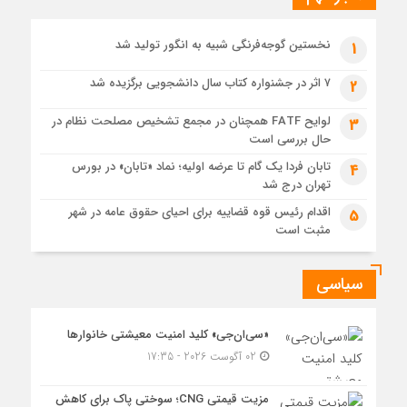
1 هفته قبل
حل موانع صادرات برق
نخستین گوجه‌فرنگی شبیه به انگور تولید شد
1
۷ اثر در جشنواره کتاب سال دانشجویی برگزیده شد
2
لوایح FATF همچنان در مجمع تشخیص مصلحت نظام در
3
حال بررسی است
تابان فردا یک گام تا عرضه اولیه؛ نماد «تابان» در بورس
4
تهران درج شد
اقدام رئیس قوه قضاییه برای احیای حقوق عامه در شهر
5
مثبت است
سیاسی
«سی‌ان‌جی» کلید امنیت معیشتی خانوارها
02 آگوست 2026 - 17:35
مزیت قیمتی CNG؛ سوختی پاک برای کاهش