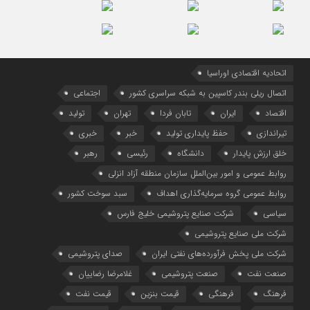
اتحادیه اقتصادی اوراسیا
اتصال ریلی بندر کاسپین به شبکه سراسری کشور
اجتماعی
اقتصاد
ایران
تابان فردا
تهران
تولید
تیراندازی
حفظ پایداری تولید
خبر
خبری
خلق ارزش پایدار
دانشگاه
رئیسی
رهبر
روابط عمومی و امور بین‌الملل سازمان منطقه آزاد انزلی
روابط عمومی گروه سرمایه‌گذاری اهداف
سبد سوخت کشور
سیاسی
شرکت صنایع پتروشیمی خلیج فارس
شرکت ملی صنایع پتروشیمی
شرکت ملی پخش فرآورده‌های نفتی ایران
صدای پتروشیمی
صنعت نفت
صنعت پتروشیمی
غلامرضا رضاییان
فرهنگ
فرهنگی
قیمت بنزین
قیمت نفت