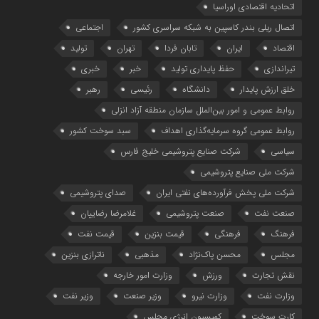
اتحادیه اقتصادی اوراسیا
اتصال ریلی بندر کاسپین به شبکه سراسری کشور
اجتماعی
اقتصاد
ایران
تابان فردا
تهران
تولید
تیراندازی
حفظ پایداری تولید
خبر
خبری
خلق ارزش پایدار
دانشگاه
رئیسی
رهبر
روابط عمومی و امور بین‌الملل سازمان منطقه آزاد انزلی
روابط عمومی گروه سرمایه‌گذاری اهداف
سبد سوخت کشور
سیاسی
شرکت صنایع پتروشیمی خلیج فارس
شرکت ملی صنایع پتروشیمی
شرکت ملی پخش فرآورده‌های نفتی ایران
صدای پتروشیمی
صنعت نفت
صنعت پتروشیمی
غلامرضا رضاییان
فرهنگ
فرهنگی
قیمت بنزین
قیمت نفت
مجلس
محسن پاک‌نژاد
مذهبی
ناترازی بنزین
نقش تجارت
ورزش
وزارت امور خارجه
وزارت نفت
وزارت نیرو
وزیر صنعت
وزیر نفت
کارت سوخت
کمیسیون انرژی مجلس