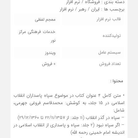
دسته بندی :
فروشگاه
/
نرم افزار
برچسب ها :
ایران
/
رهبر
/
نرم افزار
قالب نرم افزار
معجم لفظي
خدمات فرهنگي مرکز
تولیدکننده
نور
سیستم عامل
ويندوز
تعداد فروش
0 فروش
محتوا :
• متن كامل 4 عنوان کتاب در موضوع سپاه پاسداران انقلاب
اسلامی در 15 جلد، به کوشش: محمدقاسم فروغی جهرمی،
شامل:
– سپاه در گذر انقلاب (11 جلد: از 22/11/1357 تا 29/12/1360)
– اگر سپاه نبود (2 جلد: سپاه و پاسداری از انقلاب اسلامی در
اندیشه امام خمینی رحمه الله)