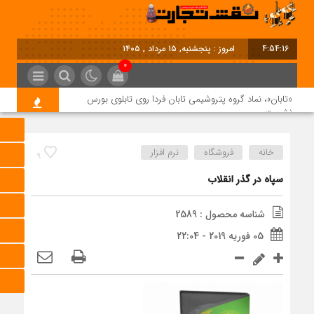
4:54:16
امروز : پنجشنبه, ۱۵ مرداد , ۱۴۰۵
0
«تابان»، نماد گروه پتروشیمی تابان فردا روی تابلوی بورس
نشست
خانه
فروشگاه
نرم افزار
9
بررسی MG ZS هیبرید و جایگاه آن در بازار خودروهای وارداتی
سپاه در گذر انقلاب
نقشه راه هفتمین نمایشگاه و کنفرانس بین‌المللی شهر هوشمند،
شناسه محصول : 2589
مسکن، شهرسازی و بازآفرینی شهری ترسیم شد
05 فوریه 2019 - 22:04
برگزاری دهمین نمایشگاه حمل‌ونقل و لجستیک همزمان با روز
جهانی حمل‌ونقل پایدار سازمان ملل متحد
ترکیه و عراق قرارداد خط لوله انتقال نفت را امضا کردند