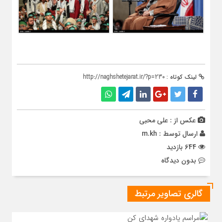
لینک کوتاه :
http://naghshetejarat.ir/?p=230
عکس از : علی محبی
ارسال توسط :
m.kh
644 بازدید
بدون دیدگاه
گالری تصاویر مرتبط