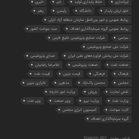
تیراندازی
حفظ پایداری تولید
خبر
خبری
خلق ارزش پایدار
دانشگاه
رئیسی
رهبر
روابط عمومی و امور بین‌الملل سازمان منطقه آزاد انزلی
روابط عمومی گروه سرمایه‌گذاری اهداف
سبد سوخت کشور
سیاسی
شرکت صنایع پتروشیمی خلیج فارس
شرکت ملی صنایع پتروشیمی
شرکت ملی پخش فرآورده‌های نفتی ایران
صدای پتروشیمی
صنعت نفت
صنعت پتروشیمی
غلامرضا رضاییان
فرهنگ
فرهنگی
قیمت بنزین
قیمت نفت
مجلس
محسن پاک‌نژاد
مذهبی
ناترازی بنزین
نقش تجارت
ورزش
وزارت امور خارجه
وزارت نفت
وزارت نیرو
وزیر صنعت
وزیر نفت
کارت سوخت
کمیسیون انرژی مجلس
گروه سرمایه‌‌گذاری اهداف
طراحی سایت : Dopamin ADV