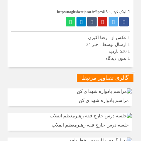
آغاز اجرای طرح تخصیص یارانه سوخت از طریق کارت‌های
بانکی
لینک کوتاه :
http://naghshetejarat.ir/?p=415
عکس از : رضا اکبری
ارسال توسط :
خبر 24
530 بازدید
بدون دیدگاه
گالری تصاویر مرتبط
مراسم یادواره شهدای کن
جلسه درس خارج فقه رهبرمعظم انقلاب