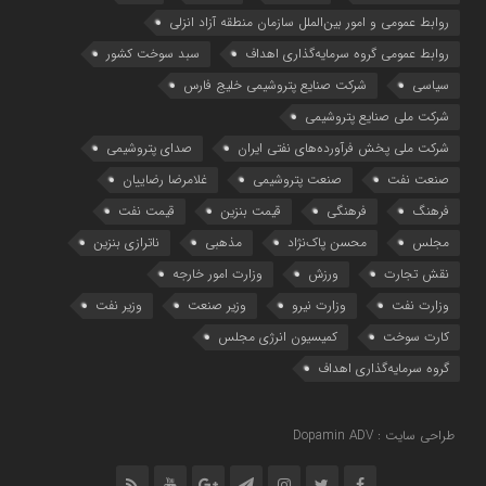
روابط عمومی و امور بین‌الملل سازمان منطقه آزاد انزلی
روابط عمومی گروه سرمایه‌گذاری اهداف
سبد سوخت کشور
سیاسی
شرکت صنایع پتروشیمی خلیج فارس
شرکت ملی صنایع پتروشیمی
شرکت ملی پخش فرآورده‌های نفتی ایران
صدای پتروشیمی
صنعت نفت
صنعت پتروشیمی
غلامرضا رضاییان
فرهنگ
فرهنگی
قیمت بنزین
قیمت نفت
مجلس
محسن پاک‌نژاد
مذهبی
ناترازی بنزین
نقش تجارت
ورزش
وزارت امور خارجه
وزارت نفت
وزارت نیرو
وزیر صنعت
وزیر نفت
کارت سوخت
کمیسیون انرژی مجلس
گروه سرمایه‌‌گذاری اهداف
طراحی سایت : Dopamin ADV