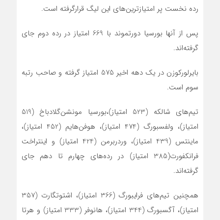
رده نخست پر امتیازترین‌های این لیگ قرارگرفته است.
پس از آنها بورسیا دورتموند با 669 امتیاز در رده دوم جای
گرفته‌‌اند.
بایرلورکوزن در یک دهه اخیر 575 امتیاز گرفته و صاحب رتبه
سوم است.
تیم‌های شالکه (523 امتیاز)،‌بورسیا مونشن‌گلادباخ (519
امتیاز)، ولفسبورگ (474 امتیاز)، هوفن‌هایم (452 امتیاز)‌،
ماینتس (439 امتیاز)، وردربرمن (424 امتیاز)‌ و اینتراخت
فرانکفورت(385 امتیاز) در رده‌های چهارم تا دهم جای
گرفته‌‌اند.
همچنین تیم‌های فرایبورگ (366 امتیاز)، اشتوتگارت (357
امتیاز)‌، آگسبورگ (344 امتیاز)، هانوفر (333 امتیاز)‌ و هرتا