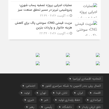
عملیات اجرایی پروژه تصفیه پساب شهری؛
پتروشیمی تبریز در مسیر تحقق صنعت سبز
01 آگوست 2026 - 22:49
مزیت قیمتی CNG؛ سوختی پاک برای کاهش
هزینه خانوار و واردات بنزین
01 آگوست 2026 - 22:34
اتحادیه اقتصادی اوراسیا
اتصال ریلی بندر کاسپین به شبکه سراسری کشور
اجتماعی
اقتصاد
ایران
تابان فردا
تهران
تولید
تیراندازی
حفظ پایداری تولید
خبر
خبری
خلق ارزش پایدار
دانشگاه
رئیسی
رهبر