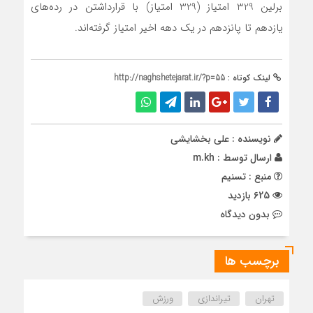
برلین 329 امتیاز (329 امتیاز) با قرارداشتن در رده‌های
یازدهم تا پانزدهم در یک دهه اخیر امتیاز گرفته‌اند.
لینک کوتاه :
http://naghshetejarat.ir/?p=55
نویسنده : علی بخشایشی
ارسال توسط :
m.kh
منبع : تسنیم
625 بازدید
بدون دیدگاه
برچسب ها
تهران
تیراندازی
ورزش