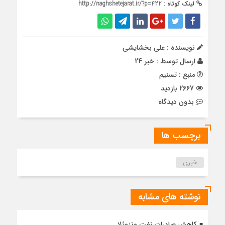
لینک کوتاه :
http://naghshetejarat.ir/?p=422
نویسنده : علی بخشایشی
ارسال توسط :
خبر 24
منبع : تسنیم
2667 بازدید
بدون دیدگاه
برچسب ها
خبری
نوشته های مشابه
کاهش صادرات نفت ونزوئلا