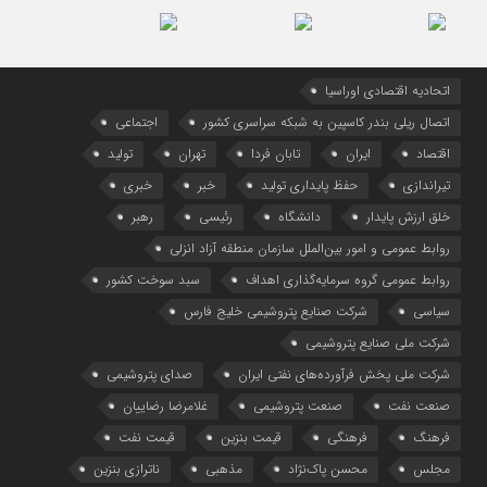
اتحادیه اقتصادی اوراسیا
اتصال ریلی بندر کاسپین به شبکه سراسری کشور
اجتماعی
اقتصاد
ایران
تابان فردا
تهران
تولید
تیراندازی
حفظ پایداری تولید
خبر
خبری
خلق ارزش پایدار
دانشگاه
رئیسی
رهبر
روابط عمومی و امور بین‌الملل سازمان منطقه آزاد انزلی
روابط عمومی گروه سرمایه‌گذاری اهداف
سبد سوخت کشور
سیاسی
شرکت صنایع پتروشیمی خلیج فارس
شرکت ملی صنایع پتروشیمی
شرکت ملی پخش فرآورده‌های نفتی ایران
صدای پتروشیمی
صنعت نفت
صنعت پتروشیمی
غلامرضا رضاییان
فرهنگ
فرهنگی
قیمت بنزین
قیمت نفت
مجلس
محسن پاک‌نژاد
مذهبی
ناترازی بنزین