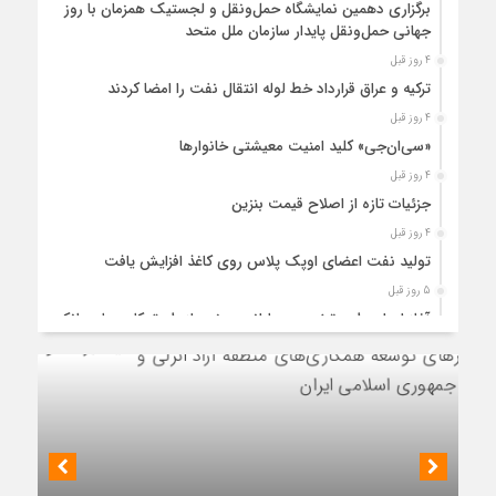
برگزاری دهمین نمایشگاه حمل‌ونقل و لجستیک همزمان با روز
جهانی حمل‌ونقل پایدار سازمان ملل متحد
4 روز قبل
ترکیه و عراق قرارداد خط لوله انتقال نفت را امضا کردند
4 روز قبل
«سی‌ان‌جی» کلید امنیت معیشتی خانوارها
4 روز قبل
جزئیات تازه از اصلاح قیمت بنزین
4 روز قبل
تولید نفت اعضای اوپک پلاس روی کاغذ افزایش یافت
5 روز قبل
آغاز اجرای طرح تخصیص یارانه سوخت از طریق کارت‌های بانکی
5 روز قبل
عملیات اجرایی پروژه تصفیه پساب شهری؛ پتروشیمی تبریز در
مسیر تحقق صنعت سبز
5 روز قبل
مزیت قیمتی CNG؛ سوختی پاک برای کاهش هزینه خانوار و
واردات بنزین
نشست رئیس هیأت مدیره گروه سرمایه‌گذاری اهداف با مدیران ارشد شرکت