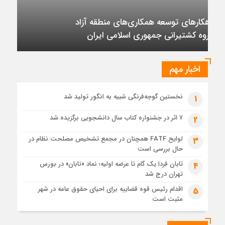
مهندسی و توسعه سروک آذر؛
5 روز قبل
ظرفیت پالایش جهانی به کمترین میزان در برابر تقاضای نفت
تأکید بر تداوم حمایت از فاز دوم توسعه میدان
رسیده است
نفتی آذر
1 هفته قبل
عرضه اولیه تابان فردا (بزرگترین عرضه اولیه تاریخ بورس) از
نگاهی دیگر
اخبار مهم
1 هفته قبل
حل موانع صادرات برق
نخستین گوجه‌فرنگی شبیه به انگور تولید شد
1
۷ اثر در جشنواره کتاب سال دانشجویی برگزیده شد
2
لوایح FATF همچنان در مجمع تشخیص مصلحت نظام در
3
حال بررسی است
تابان فردا یک گام تا عرضه اولیه؛ نماد «تابان» در بورس
4
تهران درج شد
اقدام رئیس قوه قضاییه برای احیای حقوق عامه در شهر
5
مثبت است