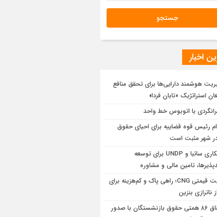
ن اخبار
ریت هوشمند دارایی‌ها برای تحقق منافع
ان استراتژیک «تابان فردا»
رانگردی با اتوبوس خط واحد
ام رئیس قوه قضاییه برای احیای حقوق
در شهر مثبت است
همکاری ساتبا و UNDP برای توسعه
پذیرها، تامین مالی و مشاوره
مزیت قیمتی CNG؛ راهی پاک و کم‌هزینه برای
ز ناترازی بنزین
احقاق ۸۶ همتی حقوق بازنشستگان با صدور