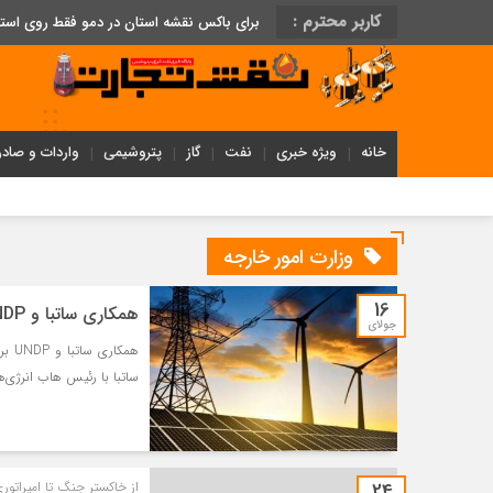
کاربر محترم :
برای باکس نقشه استان در دمو فقط روی اس
خانه
ویژه خبری
نفت
گاز
پتروشیمی
واردات و صادر
وزارت امور خارجه
16
همکاری ساتبا و UNDP برای توسعه تجدیدپذیرها، تامین مالی و مشاوره
جولای
همک
ساتبا با رئیس هاب انرژی‌های پاید
24
از خاکستر جنگ تا امپراتوری