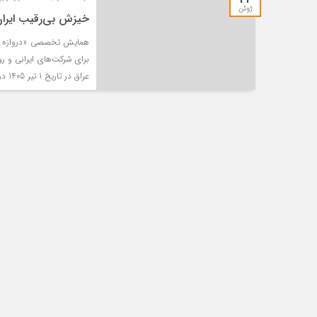
ژوئن
خیزش بی‌رقیب ایران
همایش تخصصی «دروازه ورود
برای شرکت‌های ایرانی و رو
عراق در تاریخ 1 تیر 1405 در محل نمایشگاه بین المللی تهران برگزار گردید .
محمد حسنی
سع
جشنواره امسال ۷۵ درصد مؤلفان
بله
از دانشجویان مرد و ۲۵ درصد از
آما
خانم‌ها بوده‌اند. مقطع تحصیلی
دانشجویان مؤلف به ترت