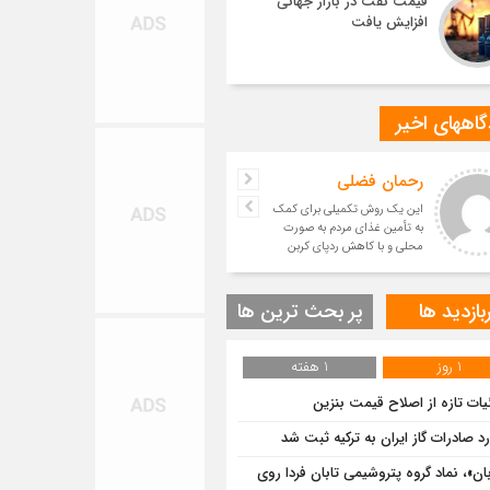
قیمت نفت در بازار جهانی
افزایش یافت
اههای اخیر
رحمان فضلی
این یک روش تکمیلی برای کمک
به تأمین غذای مردم به صورت
محلی و با کاهش ردپای کربن
است.
بازدید ها
پر بحث ترین ها
1 روز
1 هفته
یات تازه از اصلاح قیمت بنزین
رد صادرات گاز ایران به ترکیه ثبت شد
بان»، نماد گروه پتروشیمی تابان فردا روی