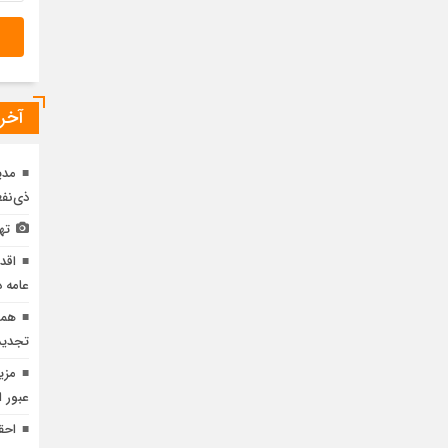
آخری
مدی
ذی‌نفع
ته
اقد
عامه 
تجدید
عبور ا