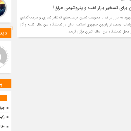
 برای تسخیر بازار نفت و پتروشیمی عراق!
 به بازار عراق» با محوریت تبیین فرصت‌های کم‌نظیر تجاری و سرمایه‌گذاری
نمایی رسمی از پاویون جمهوری اسلامی ایران در نمایشگاه بین‌المللی نفت و گاز
دیدگ
ید صادقی
ارسلان رضایی
 دیدگاه شما کاملا درست است.
به گفته محققان، با انتقال بخشی
ر و ارقام کاملا واقعی هستند
از بار رشد محصولات زراعی جهان
به مناطق شهری و مناطق دیگر
می‌توان زمین را از وضع
پر
جزئ
رکو
«تا