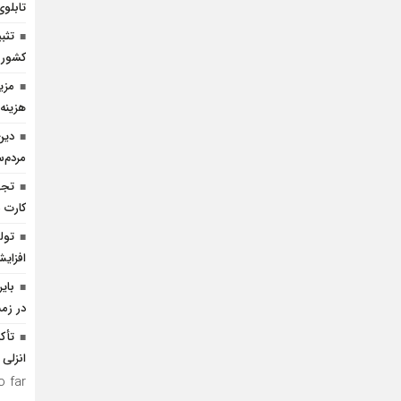
تابل
تثب
کشور
هزینه 
دین
مردم‌
کارت
تول
افزای
بای
در زم
تأك
انزلی
 far.