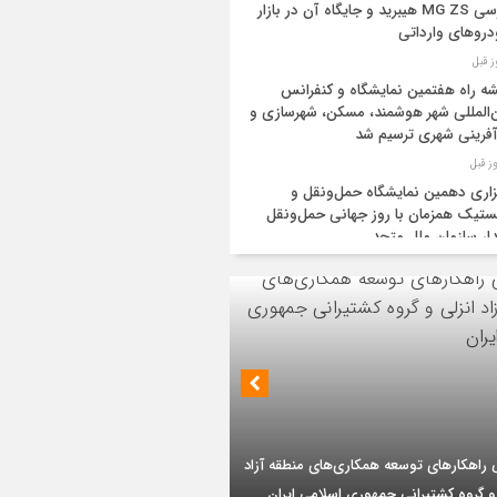
بررسی MG ZS هیبرید و جایگاه آن در بازار
روهای وارداتی
ه راه هفتمین نمایشگاه و کنفرانس
‌المللی شهر هوشمند، مسکن، شهرسازی و
آفرینی شهری ترسیم شد
زاری دهمین نمایشگاه حمل‌ونقل و
تیک همزمان با روز جهانی حمل‌ونقل
دار سازمان ملل متحد
یه و عراق قرارداد خط لوله انتقال نفت را
ا کردند
‌ان‌جی» کلید امنیت معیشتی خانوارها
ئیس هیأت مدیره گروه سرمایه‌گذاری اهداف با
یات تازه از اصلاح قیمت بنزین
 ارشد شرکت مهندسی و توسعه سروک آذر؛
بر تداوم حمایت از فاز دوم توسعه میدان
ید نفت اعضای اوپک پلاس روی کاغذ
ذر