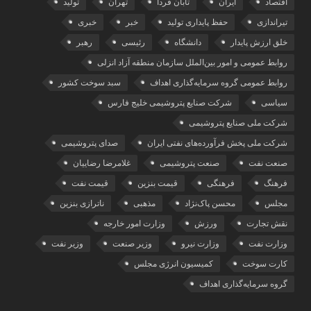
اقتصاد
ایران
تابان فردا
تهران
تولید
تیراندازی
حفظ پایداری تولید
خبر
خبری
خلق ارزش پایدار
دانشگاه
رئیسی
رهبر
روابط عمومی و امور بین‌الملل سازمان منطقه آزاد انزلی
روابط عمومی گروه سرمایه‌گذاری اهداف
سبد سوخت کشور
سیاسی
شرکت صنایع پتروشیمی خلیج فارس
شرکت ملی صنایع پتروشیمی
شرکت ملی پخش فرآورده‌های نفتی ایران
صدای پتروشیمی
صنعت نفت
صنعت پتروشیمی
غلامرضا رضاییان
فرهنگ
فرهنگی
قیمت بنزین
قیمت نفت
مجلس
محسن پاک‌نژاد
مذهبی
ناترازی بنزین
نقش تجارت
ورزش
وزارت امور خارجه
وزارت نفت
وزارت نیرو
وزیر صنعت
وزیر نفت
کارت سوخت
کمیسیون انرژی مجلس
گروه سرمایه‌‌گذاری اهداف