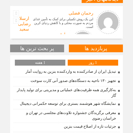
رحمان فضلی
ارسلان
این یک روش تکمیلی برای کمک به تأمین غذای
مردم به صورت محلی و با کاهش ردپای کربن
رضایی
است.
سعید
صادقی
محمد حسنی
پربازدید ها
پر بحث ترین ها
به گفته محققان، با انتقال بخشی از بار رشد
محصولات زراعی جهان به مناطق شهری و
1 روز
1 هفته
مناطق دیگر می‌توان زمین را از وضع
تبدیل ایران از صادرکننده به واردکننده بنزین به روایت آمار
تجهیز ۱۳۰ ناحیه به دستگاه‌های صدور آنی کارت سوخت
بله دیدگاه شما کاملا درست است. آمار و ارقام
کاملا واقعی هستند
به‌کارگیری همه ظرفیت‌های عملیاتی و مدیریتی برای تولید پایدار
گاز
نمایشگاه شهر هوشمند بستری برای توسعه حکمرانی دیجیتال
جشنواره امسال ۷۵ درصد مؤلفان از
دانشجویان مرد و ۲۵ درصد از خانم‌ها بوده‌اند.
معرفی برگزیدگان جشنواره تلاوت‌های مجلسی در تهران و
مقطع تحصیلی دانشجویان مؤلف به ترت
خراسان رضوی
جزئیات تازه از اصلاح قیمت بنزین