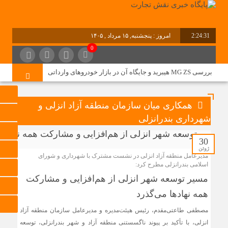
2:24:31
امروز : پنجشنبه, ۱۵ مرداد , ۱۴۰۵
0
برابر با : Thursday - 6 August - 2026
بررسی MG ZS هیبرید و جایگاه آن در بازار خودروهای وارداتی
نقشه راه هفتمین نمایشگاه و کنفرانس بین‌المللی شهر
همکاری میان سازمان منطقه آزاد انزلی و
هوشمند، مسکن، شهرسازی و بازآفرینی شهری ترسیم شد
شهرداری بندرانزلی
30
برگزاری دهمین نمایشگاه حمل‌ونقل و لجستیک همزمان با روز
ژوئن
جهانی حمل‌ونقل پایدار سازمان ملل متحد
مدیرعامل منطقه آزاد انزلی در نشست مشترک با شهرداری و شورای
اسلامی بندرانزلی مطرح کرد:
ترکیه و عراق قرارداد خط لوله انتقال نفت را امضا کردند
مسیر توسعه شهر انزلی از هم‌افزایی و مشاركت
«سی‌ان‌جی» کلید امنیت معیشتی خانوارها
همه نهادها می‌گذرد
جزئیات تازه از اصلاح قیمت بنزین
مصطفی طاعتی‌مقدم، رئیس هیئت‌مدیره و مدیرعامل سازمان منطقه آزاد
تولید نفت اعضای اوپک پلاس روی کاغذ افزایش یافت
انزلی، با تأکید بر پیوند ناگسستنی منطقه آزاد و شهر بندرانزلی، توسعه