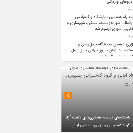
روهای وارداتی
ه راه هفتمین نمایشگاه و کنفرانس
‌المللی شهر هوشمند، مسکن، شهرسازی و
آفرینی شهری ترسیم شد
زاری دهمین نمایشگاه حمل‌ونقل و
تیک همزمان با روز جهانی حمل‌ونقل
دار سازمان ملل متحد
یه و عراق قرارداد خط لوله انتقال نفت را
ا کردند
‌ان‌جی» کلید امنیت معیشتی خانوارها
ئیس هیأت مدیره گروه سرمایه‌گذاری اهداف با
یات تازه از اصلاح قیمت بنزین
 ارشد شرکت مهندسی و توسعه سروک آذر؛
بر تداوم حمایت از فاز دوم توسعه میدان
ید نفت اعضای اوپک پلاس روی کاغذ
ذر
ایش یافت