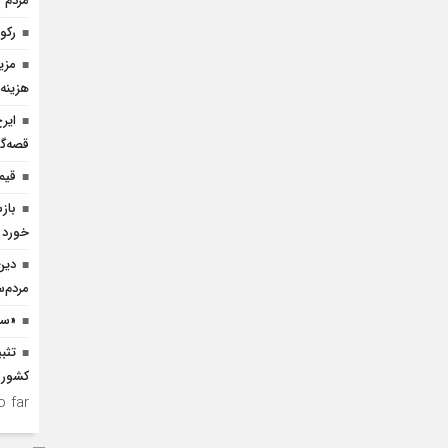
مردم 
رکو
هزینه 
ایر
قصه‌گ
قیم
باز
خورد
دین
مردم‌
«سی
تثب
کشور
 far.