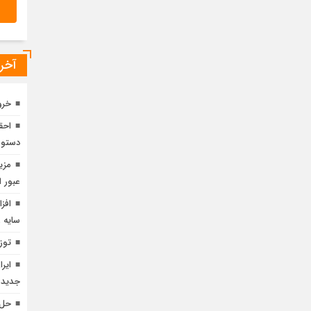
آخری
خرو
دستور
عبور ا
افز
سایه ر
توزیع روزان
ایر
جدید
حل 