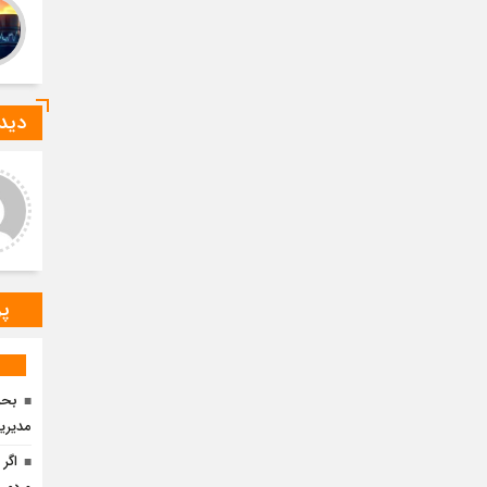
دیدگ
ید صادقی
ارسلان رضایی
 دیدگاه شما کاملا درست است.
به گفته محققان، با انتقال بخشی
ر و ارقام کاملا واقعی هستند
از بار رشد محصولات زراعی جهان
به مناطق شهری و مناطق دیگر
می‌توان زمین را از وضع
پر
مدیری
اگر 