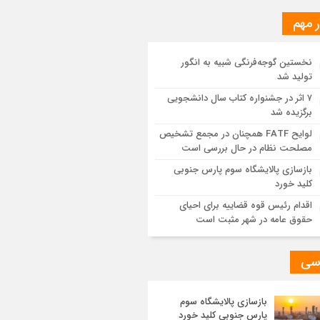
ر مهم
ز اجرای طرح تخصیص یارانه سوخت از
ق کارت‌های بانکی
نخستین گوجه‌فرنگی شبیه به انگور
تولید شد
یات اجرایی پروژه تصفیه پساب شهری؛
وشیمی تبریز در مسیر تحقق صنعت سبز
۷ اثر در جشنواره کتاب سال دانشجویی
برگزیده شد
مزیت قیمتی CNG؛ سوختی پاک برای کاهش
لوایح FATF همچنان در مجمع تشخیص
نه خانوار و واردات بنزین
مصلحت نظام در حال بررسی است
بازسازی پالایشگاه سوم پارس جنوبی
کلید خورد
اقدام رئیس قوه قضاییه برای احیای
حقوق عامه در شهر مثبت است
سی
بازسازی پالایشگاه سوم
پارس جنوبی کلید خورد