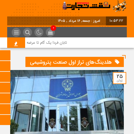
10:53:23
امروز : جمعه, ۱۶ مرداد , ۱۴۰۵
0
تابان فردا یک گام تا عرضه اولیه؛ نماد «تابان»
هلدینگ‌های تراز اول صنعت پتروشیمی
25
ژوئن