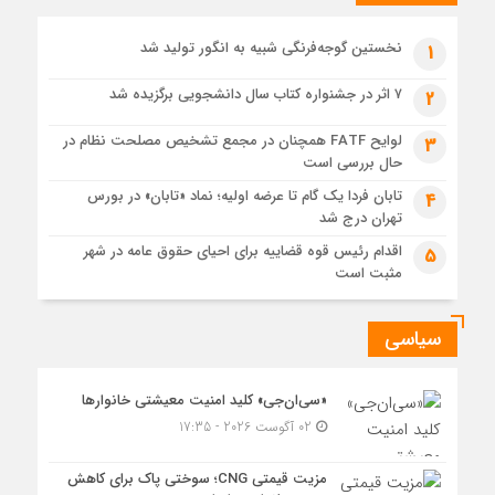
1 هفته قبل
حل موانع صادرات برق
نخستین گوجه‌فرنگی شبیه به انگور تولید شد
1
۷ اثر در جشنواره کتاب سال دانشجویی برگزیده شد
2
لوایح FATF همچنان در مجمع تشخیص مصلحت نظام در
3
حال بررسی است
تابان فردا یک گام تا عرضه اولیه؛ نماد «تابان» در بورس
4
تهران درج شد
اقدام رئیس قوه قضاییه برای احیای حقوق عامه در شهر
5
مثبت است
سیاسی
«سی‌ان‌جی» کلید امنیت معیشتی خانوارها
02 آگوست 2026 - 17:35
مزیت قیمتی CNG؛ سوختی پاک برای کاهش