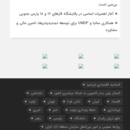
بررسی است
آغاز تعمیرات اساسی در پالایشگاه فازهای ۱۷ و ۱۸ پارس جنوبی
همکاری ساتبا و UNDP برای توسعه تجدیدپذیرها، تامین مالی و
مشاوره
اتحادیه اقتصادی اوراسیا
اتصال ریلی بندر کاسپین به شبکه سراسری کشور
اجتماعی
اقتصاد
ایران
تابان فردا
تهران
تولید
تیراندازی
حفظ پایداری تولید
خبر
خبری
خلق ارزش پایدار
دانشگاه
رئیسی
رهبر
روابط عمومی و امور بین‌الملل سازمان منطقه آزاد انزلی