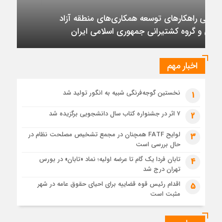
مهندسی و توسعه سروک آذر؛
4 روز قبل
ظرفیت پالایش جهانی به کمترین میزان در برابر تقاضای نفت
تأکید بر تداوم حمایت از فاز دوم توسعه میدان
رسیده است
نفتی آذر
6 روز قبل
عرضه اولیه تابان فردا (بزرگترین عرضه اولیه تاریخ بورس) از
نگاهی دیگر
اخبار مهم
1 هفته قبل
حل موانع صادرات برق
نخستین گوجه‌فرنگی شبیه به انگور تولید شد
1
۷ اثر در جشنواره کتاب سال دانشجویی برگزیده شد
2
لوایح FATF همچنان در مجمع تشخیص مصلحت نظام در
3
حال بررسی است
تابان فردا یک گام تا عرضه اولیه؛ نماد «تابان» در بورس
4
تهران درج شد
اقدام رئیس قوه قضاییه برای احیای حقوق عامه در شهر
5
مثبت است