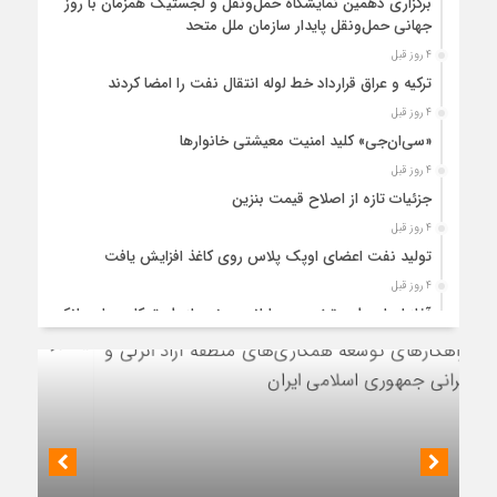
برگزاری دهمین نمایشگاه حمل‌ونقل و لجستیک همزمان با روز
جهانی حمل‌ونقل پایدار سازمان ملل متحد
4 روز قبل
ترکیه و عراق قرارداد خط لوله انتقال نفت را امضا کردند
4 روز قبل
«سی‌ان‌جی» کلید امنیت معیشتی خانوارها
4 روز قبل
جزئیات تازه از اصلاح قیمت بنزین
4 روز قبل
تولید نفت اعضای اوپک پلاس روی کاغذ افزایش یافت
4 روز قبل
آغاز اجرای طرح تخصیص یارانه سوخت از طریق کارت‌های بانکی
4 روز قبل
عملیات اجرایی پروژه تصفیه پساب شهری؛ پتروشیمی تبریز در
مسیر تحقق صنعت سبز
4 روز قبل
مزیت قیمتی CNG؛ سوختی پاک برای کاهش هزینه خانوار و
نشست رئیس هیأت مدیره گروه سرمایه‌گذاری اهداف با مدیران ارشد شرکت
واردات بنزین