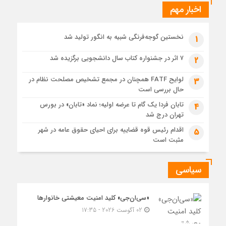
نگاهی دیگر
اخبار مهم
1 هفته قبل
حل موانع صادرات برق
نخستین گوجه‌فرنگی شبیه به انگور تولید شد
1
۷ اثر در جشنواره کتاب سال دانشجویی برگزیده شد
2
لوایح FATF همچنان در مجمع تشخیص مصلحت نظام در
3
حال بررسی است
تابان فردا یک گام تا عرضه اولیه؛ نماد «تابان» در بورس
4
تهران درج شد
اقدام رئیس قوه قضاییه برای احیای حقوق عامه در شهر
5
مثبت است
سیاسی
«سی‌ان‌جی» کلید امنیت معیشتی خانوارها
02 آگوست 2026 - 17:35