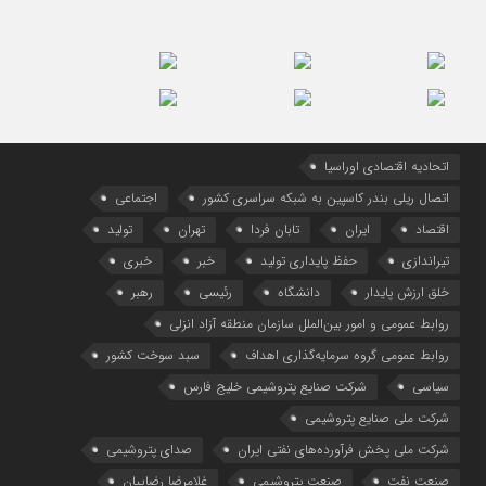
اتحادیه اقتصادی اوراسیا
اتصال ریلی بندر کاسپین به شبکه سراسری کشور
اجتماعی
اقتصاد
ایران
تابان فردا
تهران
تولید
تیراندازی
حفظ پایداری تولید
خبر
خبری
خلق ارزش پایدار
دانشگاه
رئیسی
رهبر
روابط عمومی و امور بین‌الملل سازمان منطقه آزاد انزلی
روابط عمومی گروه سرمایه‌گذاری اهداف
سبد سوخت کشور
سیاسی
شرکت صنایع پتروشیمی خلیج فارس
شرکت ملی صنایع پتروشیمی
شرکت ملی پخش فرآورده‌های نفتی ایران
صدای پتروشیمی
صنعت نفت
صنعت پتروشیمی
غلامرضا رضاییان