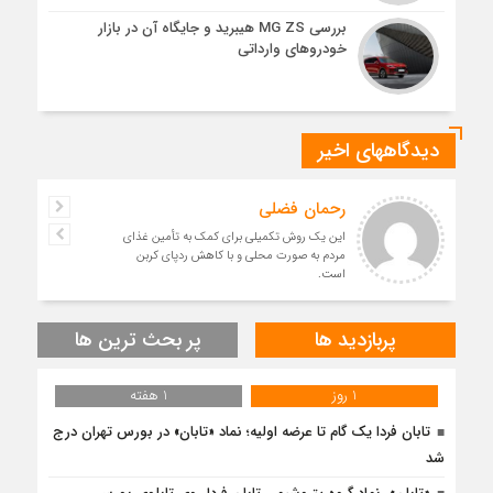
بررسی MG ZS هیبرید و جایگاه آن در بازار
خودروهای وارداتی
دیدگاههای اخیر
رحمان فضلی
این یک روش تکمیلی برای کمک به تأمین غذای
مردم به صورت محلی و با کاهش ردپای کربن
است.
پربازدید ها
پر بحث ترین ها
1 روز
1 هفته
تابان فردا یک گام تا عرضه اولیه؛ نماد «تابان» در بورس تهران درج
شد