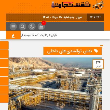
14:56:44
امروز : پنجشنبه, ۱۵ مرداد , ۱۴۰۵
0
تابان فردا یک گام تا عرضه اولیه؛ نماد «تابان» 
نقش توانمندی‌های داخلی
24
ژوئن