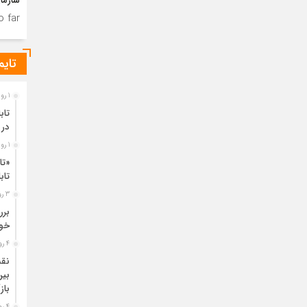
سازما
 far.
تایم
1 روز قبل
تاب
در 
1 روز قبل
«تا
تا
3 روز قبل
خود
4 روز قبل
نقش
بین
باز
4 روز قبل