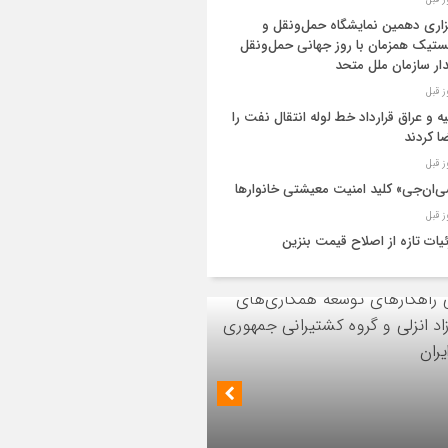
زاری دهمین نمایشگاه حمل‌ونقل و
تیک همزمان با روز جهانی حمل‌ونقل
دار سازمان ملل متحد
یه و عراق قرارداد خط لوله انتقال نفت را
ا کردند
‌ان‌جی» کلید امنیت معیشتی خانوارها
یات تازه از اصلاح قیمت بنزین
ید نفت اعضای اوپک پلاس روی کاغذ
ایش یافت
ز اجرای طرح تخصیص یارانه سوخت از
ق کارت‌های بانکی
ئیس هیأت مدیره گروه سرمایه‌گذاری اهداف با
یات اجرایی پروژه تصفیه پساب شهری؛
 ارشد شرکت مهندسی و توسعه سروک آذر؛