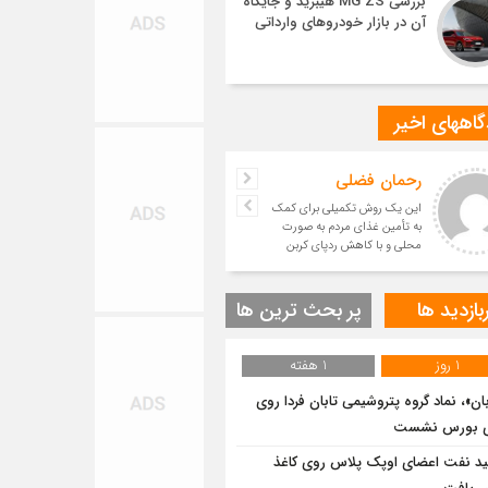
بررسی MG ZS هیبرید و جایگاه
آن در بازار خودروهای وارداتی
اههای اخیر
رحمان فضلی
این یک روش تکمیلی برای کمک
به تأمین غذای مردم به صورت
محلی و با کاهش ردپای کربن
است.
بازدید ها
پر بحث ترین ها
1 روز
1 هفته
بان»، نماد گروه پتروشیمی تابان فردا روی
وی بورس نشست
ید نفت اعضای اوپک پلاس روی کاغذ