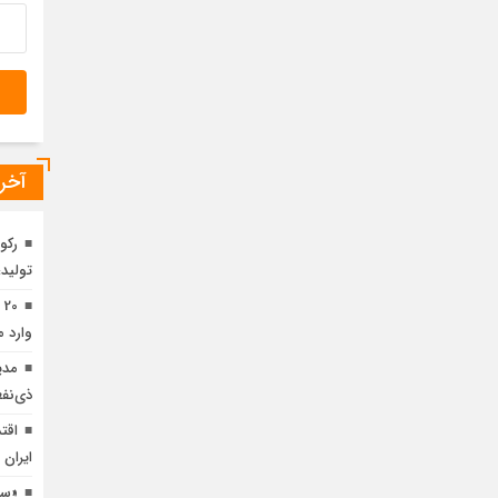
آخری
رکو
تولید؛ ۴۱۱۶ ریال سود نقدی به هر سه
0
وارد 
مدی
ذی‌نفع
اقت
ایران 
«سی