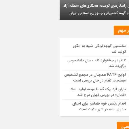
وشیمی تبریز در مسیر تحقق صنعت سبز
بر تداوم حمایت از فاز دوم توسعه میدان
ذر
مزیت قیمتی CNG؛ سوختی پاک برای کاهش
نه خانوار و واردات بنزین
ر مهم
یت پالایش جهانی به کمترین میزان در برابر
اضای نفت رسیده است
نخستین گوجه‌فرنگی شبیه به انگور
تولید شد
ه اولیه تابان فردا (بزرگترین عرضه اولیه
۷ اثر در جشنواره کتاب سال دانشجویی
یخ بورس) از نگاهی دیگر
برگزیده شد
لوایح FATF همچنان در مجمع تشخیص
موانع صادرات برق
مصلحت نظام در حال بررسی است
تابان فردا یک گام تا عرضه اولیه؛ نماد
«تابان» در بورس تهران درج شد
اقدام رئیس قوه قضاییه برای احیای
حقوق عامه در شهر مثبت است
سی