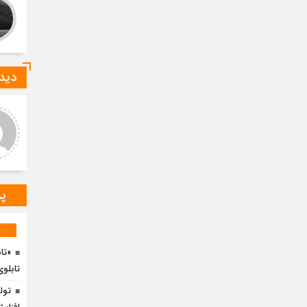
دیدگ
ید صادقی
ارسلان رضایی
 دیدگاه شما کاملا درست است.
به گفته محققان، با انتقال بخشی
ر و ارقام کاملا واقعی هستند
از بار رشد محصولات زراعی جهان
به مناطق شهری و مناطق دیگر
می‌توان زمین را از وضع
پر
«تا
تابل
تول