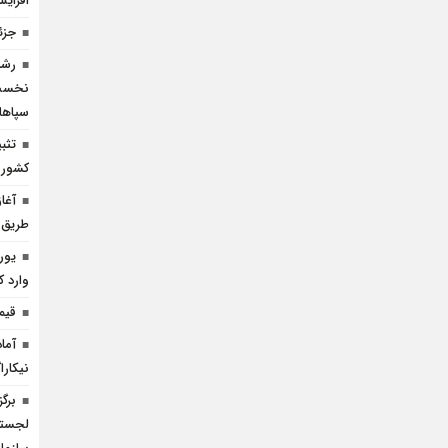
افزای
جزئ
رشد
سپاها
تثب
کشور
آغا
طریق 
وارد ک
قیمت 
آما
نیکارا
برگ
لجستی