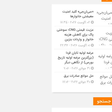
«سی‌ان‌جی» کلید امنیت
معیشتی خانوارها
02 آگوست 2026 - 17:35
مزیت قیمتی CNG؛ سوختی
پاک برای کاهش هزینه
خانوار و واردات بنزین
01 آگوست 2026 - 22:34
عرضه اولیه تابان فردا
(بزرگترین عرضه اولیه تاریخ
بورس) از نگاهی دیگر
31 جولای 2026 - 9:06
حل موانع صادرات برق
30 جولای 2026 - 17:06
 جستجو