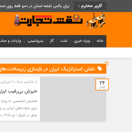
کاربر محترم :
برای باکس نقشه استان در دمو فقط روی اس
خانه
ویژه خبری
نفت
گاز
پتروشیمی
واردات و صادر
نقش استراتژیک ایران در بازسازی زیرساخت‌های
24
از خاکستر جنگ تا امپراتوری
ژوئن
خیزش بی‌رقیب ایران
همایش تخصصی «دروازه ورود
برای شرکت‌های ایرانی و رو
عراق در تاریخ 1 تیر 1405 در محل نمایشگاه بین المللی تهران برگزار گردید .