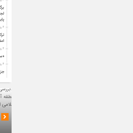
برگ
لجس
پای
4 روز قبل
ترک
امض
4 روز قبل
«سی
4 روز قبل
جزئ
4 روز قبل
تول
افز
5 روز قبل
آغا
طری
نشست ر
5 روز قبل
عمل
مدیران