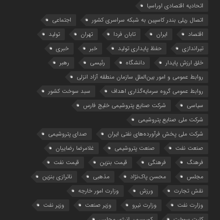
اتحادیه اقتصادی اوراسیا
اتصال ریلی بندر کاسپین به شبکه سراسری کشور
اجتماعی
اقتصاد
ایران
تابان فردا
تهران
تولید
تیراندازی
حفظ پایداری تولید
خبر
خبری
خلق ارزش پایدار
دانشگاه
رئیسی
رهبر
روابط عمومی و امور بین‌الملل سازمان منطقه آزاد انزلی
روابط عمومی گروه سرمایه‌گذاری اهداف
سبد سوخت کشور
سیاسی
شرکت صنایع پتروشیمی خلیج فارس
شرکت ملی صنایع پتروشیمی
شرکت ملی پخش فرآورده‌های نفتی ایران
صدای پتروشیمی
صنعت نفت
صنعت پتروشیمی
غلامرضا رضاییان
فرهنگ
فرهنگی
قیمت بنزین
قیمت نفت
مجلس
محسن پاک‌نژاد
مذهبی
ناترازی بنزین
نقش تجارت
ورزش
وزارت امور خارجه
وزارت نفت
وزارت نیرو
وزیر صنعت
وزیر نفت
کارت سوخت
کمیسیون انرژی مجلس