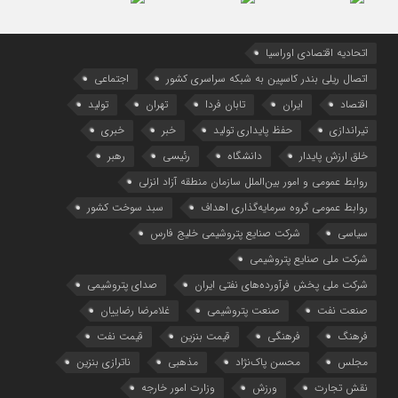
اتحادیه اقتصادی اوراسیا
اتصال ریلی بندر کاسپین به شبکه سراسری کشور
اجتماعی
اقتصاد
ایران
تابان فردا
تهران
تولید
تیراندازی
حفظ پایداری تولید
خبر
خبری
خلق ارزش پایدار
دانشگاه
رئیسی
رهبر
روابط عمومی و امور بین‌الملل سازمان منطقه آزاد انزلی
روابط عمومی گروه سرمایه‌گذاری اهداف
سبد سوخت کشور
سیاسی
شرکت صنایع پتروشیمی خلیج فارس
شرکت ملی صنایع پتروشیمی
شرکت ملی پخش فرآورده‌های نفتی ایران
صدای پتروشیمی
صنعت نفت
صنعت پتروشیمی
غلامرضا رضاییان
فرهنگ
فرهنگی
قیمت بنزین
قیمت نفت
مجلس
محسن پاک‌نژاد
مذهبی
ناترازی بنزین
نقش تجارت
ورزش
وزارت امور خارجه