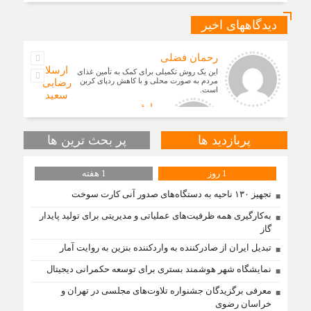
دیدگاههای اخیر
رحمان فضلی
ارسلان
این یک روش تکمیلی برای کمک به تأمین غذای
مردم به صورت محلی و با کاهش ردپای کربن
رضایی
است.
سعید
صادقی
محمد حسنی
پربازدید ها
پر بحث ترین ها
به گفته محققان، با انتقال بخشی از بار رشد
محصولات زراعی جهان به مناطق شهری و
1 روز
1 هفته
مناطق دیگر می‌توان زمین را از وضع
تجهیز ۱۳۰ ناحیه به دستگاه‌های صدور آنی کارت سوخت
به‌کارگیری همه ظرفیت‌های عملیاتی و مدیریتی برای تولید پایدار
بله دیدگاه شما کاملا درست است. آمار و ارقام
کاملا واقعی هستند
گاز
تبدیل ایران از صادرکننده به واردکننده بنزین به روایت آمار
نمایشگاه شهر هوشمند بستری برای توسعه حکمرانی دیجیتال
جشنواره امسال ۷۵ درصد مؤلفان از
دانشجویان مرد و ۲۵ درصد از خانم‌ها بوده‌اند.
معرفی برگزیدگان جشنواره تلاوت‌های مجلسی در تهران و
مقطع تحصیلی دانشجویان مؤلف به ترت
خراسان رضوی