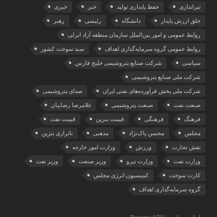
تیراندازی
حفظ پایداری تولید
خبر
خبری
خلق ارزش پایدار
دانشگاه
رئیسی
رهبر
روابط عمومی و امور بین‌الملل سازمان منطقه آزاد انزلی
روابط عمومی گروه سرمایه‌گذاری اهداف
سبد سوخت کشور
سیاسی
شرکت صنایع پتروشیمی خلیج فارس
شرکت ملی صنایع پتروشیمی
شرکت ملی پخش فرآورده‌های نفتی ایران
صدای پتروشیمی
صنعت نفت
صنعت پتروشیمی
غلامرضا رضاییان
فرهنگ
فرهنگی
قیمت بنزین
قیمت نفت
مجلس
محسن پاک‌نژاد
مذهبی
ناترازی بنزین
نقش تجارت
ورزش
وزارت امور خارجه
وزارت نفت
وزارت نیرو
وزیر صنعت
وزیر نفت
کارت سوخت
کمیسیون انرژی مجلس
گروه سرمایه‌‌گذاری اهداف