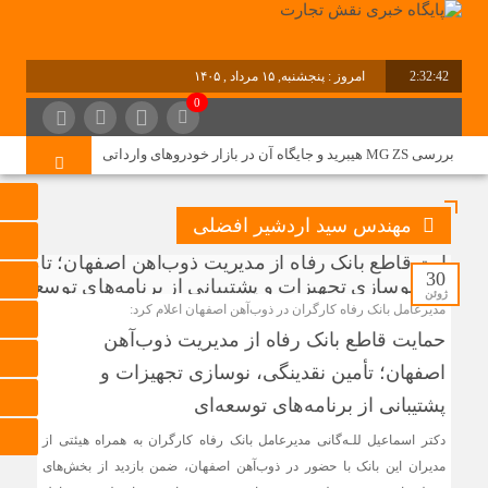
2:32:42
امروز : پنجشنبه, ۱۵ مرداد , ۱۴۰۵
0
برابر با : Thursday - 6 August - 2026
بررسی MG ZS هیبرید و جایگاه آن در بازار خودروهای وارداتی
نقشه راه هفتمین نمایشگاه و کنفرانس بین‌المللی شهر
مهندس سید اردشیر افضلی
هوشمند، مسکن، شهرسازی و بازآفرینی شهری ترسیم شد
30
ژوئن
برگزاری دهمین نمایشگاه حمل‌ونقل و لجستیک همزمان با روز
مدیرعامل بانک رفاه کارگران در ذوب‌آهن اصفهان اعلام کرد:
جهانی حمل‌ونقل پایدار سازمان ملل متحد
حمایت قاطع بانک رفاه از مدیریت ذوب‌آهن
ترکیه و عراق قرارداد خط لوله انتقال نفت را امضا کردند
اصفهان؛ تأمین نقدینگی، نوسازی تجهیزات و
«سی‌ان‌جی» کلید امنیت معیشتی خانوارها
پشتیبانی از برنامه‌های توسعه‌ای
جزئیات تازه از اصلاح قیمت بنزین
دکتر اسماعیل للـه‌گانی مدیرعامل بانک رفاه کارگران به همراه هیئتی از
مدیران این بانک با حضور در ذوب‌آهن اصفهان، ضمن بازدید از بخش‌های
تولید نفت اعضای اوپک پلاس روی کاغذ افزایش یافت