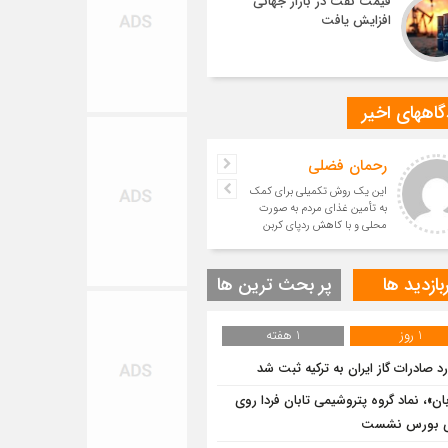
قیمت نفت در بازار جهانی
افزایش یافت
اههای اخیر
رحمان فضلی
این یک روش تکمیلی برای کمک
به تأمین غذای مردم به صورت
محلی و با کاهش ردپای کربن
است.
بازدید ها
پر بحث ترین ها
1 روز
1 هفته
رد صادرات گاز ایران به ترکیه ثبت شد
بان»، نماد گروه پتروشیمی تابان فردا روی
وی بورس نشست