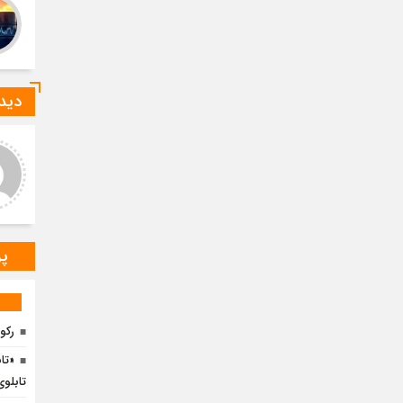
دیدگ
ید صادقی
ارسلان رضایی
 دیدگاه شما کاملا درست است.
به گفته محققان، با انتقال بخشی
ر و ارقام کاملا واقعی هستند
از بار رشد محصولات زراعی جهان
به مناطق شهری و مناطق دیگر
می‌توان زمین را از وضع
پر
رکو
«تا
تابل