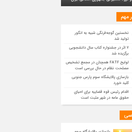
ایش یافت
ر مهم
ز اجرای طرح تخصیص یارانه سوخت از
ق کارت‌های بانکی
نخستین گوجه‌فرنگی شبیه به انگور
تولید شد
یات اجرایی پروژه تصفیه پساب شهری؛
وشیمی تبریز در مسیر تحقق صنعت سبز
۷ اثر در جشنواره کتاب سال دانشجویی
برگزیده شد
مزیت قیمتی CNG؛ سوختی پاک برای کاهش
لوایح FATF همچنان در مجمع تشخیص
نه خانوار و واردات بنزین
مصلحت نظام در حال بررسی است
بازسازی پالایشگاه سوم پارس جنوبی
کلید خورد
اقدام رئیس قوه قضاییه برای احیای
حقوق عامه در شهر مثبت است
سی
بازسازی پالایشگاه سوم