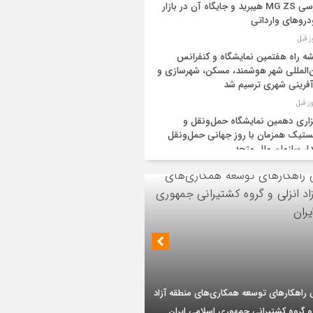
بررسی MG ZS هیبرید و جایگاه آن در بازار
روهای وارداتی
ه راه هفتمین نمایشگاه و کنفرانس
‌المللی شهر هوشمند، مسکن، شهرسازی و
آفرینی شهری ترسیم شد
زاری دهمین نمایشگاه حمل‌ونقل و
تیک همزمان با روز جهانی حمل‌ونقل
دار سازمان ملل متحد
یه و عراق قرارداد خط لوله انتقال نفت را
ا کردند
‌ان‌جی» کلید امنیت معیشتی خانوارها
ئیس هیأت مدیره گروه سرمایه‌گذاری اهداف با
یات تازه از اصلاح قیمت بنزین
 ارشد شرکت مهندسی و توسعه سروک آذر؛
بر تداوم حمایت از فاز دوم توسعه میدان
ید نفت اعضای اوپک پلاس روی کاغذ
ذر