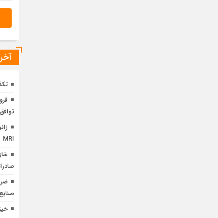
آخری
تکذ
توافق 
زان
MRI
شاز
صادراتی،
ضرو
صنایع
خیز