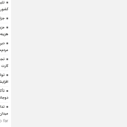
تثب
کشور
جزئ
هزینه 
دین
مردم‌
کارت
تول
افزای
تأک
دوجانب
تدا
میدان
 far.