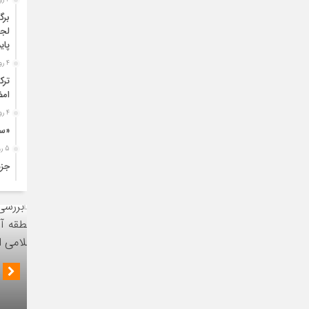
برگ
لجس
پای
4 روز قبل
ترک
امض
4 روز قبل
«سی
5 روز قبل
جزئ
5 روز قبل
تول
افز
5 روز قبل
آغا
طری
نشست ر
5 روز قبل
عمل
مدیران