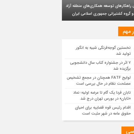
وشیمی تبریز در مسیر تحقق صنعت سبز
بر تداوم حمایت از فاز دوم توسعه میدان
ذر
مزیت قیمتی CNG؛ سوختی پاک برای کاهش
نه خانوار و واردات بنزین
ر مهم
یت پالایش جهانی به کمترین میزان در برابر
اضای نفت رسیده است
نخستین گوجه‌فرنگی شبیه به انگور
تولید شد
ه اولیه تابان فردا (بزرگترین عرضه اولیه
۷ اثر در جشنواره کتاب سال دانشجویی
یخ بورس) از نگاهی دیگر
برگزیده شد
لوایح FATF همچنان در مجمع تشخیص
موانع صادرات برق
مصلحت نظام در حال بررسی است
تابان فردا یک گام تا عرضه اولیه؛ نماد
«تابان» در بورس تهران درج شد
اقدام رئیس قوه قضاییه برای احیای
حقوق عامه در شهر مثبت است
سی