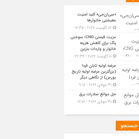
«سی‌ان‌جی» کلید امنیت
معیشتی خانوارها
02 آگوست 2026 - 17:35
مزیت قیمتی CNG؛ سوختی
پاک برای کاهش هزینه
خانوار و واردات بنزین
01 آگوست 2026 - 22:34
عرضه اولیه تابان فردا
(بزرگترین عرضه اولیه تاریخ
بورس) از نگاهی دیگر
31 جولای 2026 - 9:06
حل موانع صادرات برق
30 جولای 2026 - 17:06
 جستجو