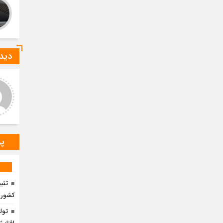
دیدگ
ید صادقی
ارسلان رضایی
 دیدگاه شما کاملا درست است.
به گفته محققان، با انتقال بخشی
ر و ارقام کاملا واقعی هستند
از بار رشد محصولات زراعی جهان
به مناطق شهری و مناطق دیگر
می‌توان زمین را از وضع
پر
تثب
کشور
تول