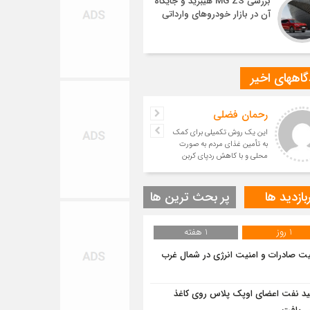
بررسی MG ZS هیبرید و جایگاه
آن در بازار خودروهای وارداتی
اههای اخیر
رحمان فضلی
این یک روش تکمیلی برای کمک
به تأمین غذای مردم به صورت
محلی و با کاهش ردپای کربن
است.
بازدید ها
پر بحث ترین ها
1 روز
1 هفته
یت صادرات و امنیت انرژی در شمال‌ غرب
ید نفت اعضای اوپک پلاس روی کاغذ