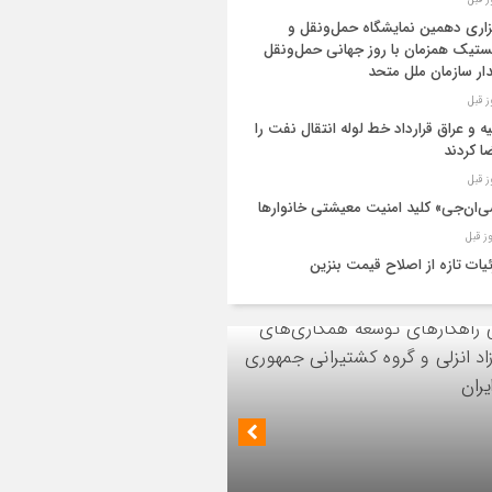
زاری دهمین نمایشگاه حمل‌ونقل و
تیک همزمان با روز جهانی حمل‌ونقل
دار سازمان ملل متحد
یه و عراق قرارداد خط لوله انتقال نفت را
ا کردند
‌ان‌جی» کلید امنیت معیشتی خانوارها
یات تازه از اصلاح قیمت بنزین
ید نفت اعضای اوپک پلاس روی کاغذ
ایش یافت
ز اجرای طرح تخصیص یارانه سوخت از
ق کارت‌های بانکی
ئیس هیأت مدیره گروه سرمایه‌گذاری اهداف با
یات اجرایی پروژه تصفیه پساب شهری؛
 ارشد شرکت مهندسی و توسعه سروک آذر؛