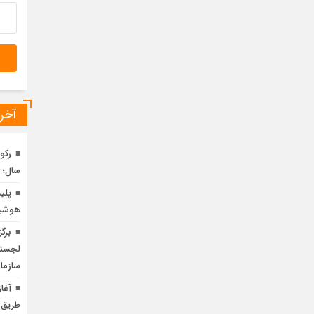
آخری
رکو
سال؛ 
پلی
هوشیا
برگ
لجستی
سازما
آغا
طریق 