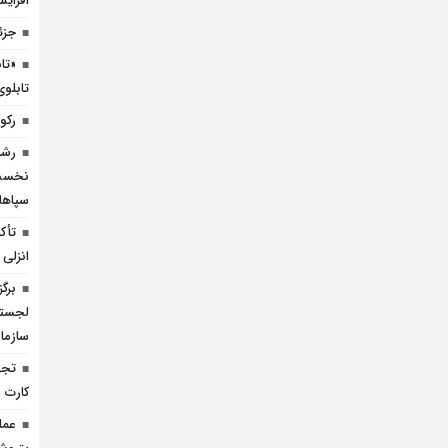
افزای
جزئ
«تا
تابل
رکو
رشد
سپاها
تأك
انزلی
برگ
لجستی
سازما
کارت
عمل