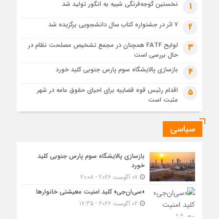
نخستین گوجه‌فرنگی شبیه به انگور تولید شد
1
6 روز قبل
عملیات اجرایی پروژه تصفیه پساب شهری؛ پتروشیمی تبریز در
۷ اثر در جشنواره کتاب سال دانشجویی برگزیده شد
2
مسیر تحقق صنعت سبز
لوایح FATF همچنان در مجمع تشخیص مصلحت نظام در
6 روز قبل
3
حال بررسی است
مزیت قیمتی CNG؛ سوختی پاک برای کاهش هزینه خانوار و
واردات بنزین
بازسازی پالایشگاه سوم پارس جنوبی کلید خورد
4
اقدام رئیس قوه قضاییه برای احیای حقوق عامه در شهر
5
مثبت است
سیاسی
بازسازی پالایشگاه سوم پارس جنوبی کلید
خورد
07 آگوست 2026 - 20:08
«سی‌ان‌جی» کلید امنیت معیشتی خانوارها
02 آگوست 2026 - 17:35