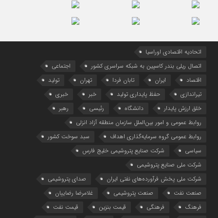
اتحادیه اقتصادی اوراسیا
اتصال ریلی بندر کاسپین به شبکه سراسری کشور
اجتماعی
اقتصاد
ایران
تابان فردا
تهران
تولید
تیراندازی
حفظ پایداری تولید
خبر
خبری
خلق ارزش پایدار
دانشگاه
رئیسی
رهبر
روابط عمومی و امور بین‌الملل سازمان منطقه آزاد انزلی
روابط عمومی گروه سرمایه‌گذاری اهداف
سبد سوخت کشور
سیاسی
شرکت صنایع پتروشیمی خلیج فارس
شرکت ملی صنایع پتروشیمی
شرکت ملی پخش فرآورده‌های نفتی ایران
صدای پتروشیمی
صنعت نفت
صنعت پتروشیمی
غلامرضا رضاییان
فرهنگ
فرهنگی
قیمت بنزین
قیمت نفت