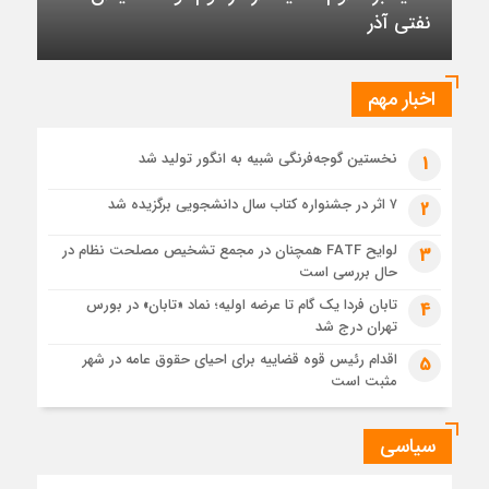
رسیده است
نفتی آذر
6 روز قبل
عرضه اولیه تابان فردا (بزرگترین عرضه اولیه تاریخ بورس) از
نگاهی دیگر
اخبار مهم
1 هفته قبل
حل موانع صادرات برق
نخستین گوجه‌فرنگی شبیه به انگور تولید شد
1
۷ اثر در جشنواره کتاب سال دانشجویی برگزیده شد
2
لوایح FATF همچنان در مجمع تشخیص مصلحت نظام در
3
حال بررسی است
تابان فردا یک گام تا عرضه اولیه؛ نماد «تابان» در بورس
4
تهران درج شد
اقدام رئیس قوه قضاییه برای احیای حقوق عامه در شهر
5
مثبت است
سیاسی