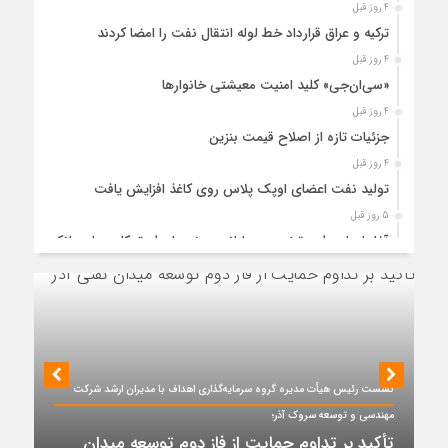
4 روز قبل
ترکیه و عراق قرارداد خط لوله انتقال نفت را امضا کردند
4 روز قبل
«سی‌ان‌جی» کلید امنیت معیشتی خانوارها
4 روز قبل
جزئیات تازه از اصلاح قیمت بنزین
4 روز قبل
تولید نفت اعضای اوپک پلاس روی کاغذ افزایش یافت
5 روز قبل
آغاز اجرای طرح تخصیص یارانه سوخت از طریق کارت‌های بانکی
5 روز قبل
عملیات اجرایی پروژه تصفیه پساب شهری؛ پتروشیمی تبریز در
مسیر تحقق صنعت سبز
5 روز قبل
مزیت قیمتی CNG؛ سوختی پاک برای کاهش هزینه خانوار و
واردات بنزین
نشست رئیس هیأت مدیره گروه سرمایه‌گذاری اهداف با مدیران ارشد شرکت
5 روز قبل
مهندسی و توسعه سروک آذر؛
ظرفیت پالایش جهانی به کمترین میزان در برابر تقاضای نفت
تأکید بر تداوم حمایت از فاز دوم توسعه میدان