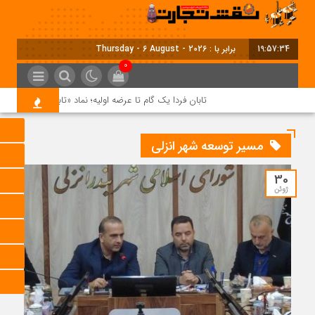
19:57:34
برابر با : Thursday - 6 August - 2026
0
تابان فردا یک گام تا عرضه اولیه؛ نماد «تابان» در بورس تهرا
مسیر توسعه شهر انزلی
30
ژوئن