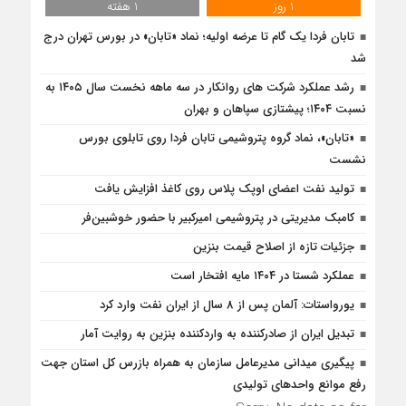
1 روز
1 هفته
تابان فردا یک گام تا عرضه اولیه؛ نماد «تابان» در بورس تهران درج
شد
رشد عملکرد شرکت های روانکار در سه ماهه نخست سال ۱۴۰۵ به
نسبت ۱۴۰۴؛ پیشتازی سپاهان و بهران
«تابان»، نماد گروه پتروشیمی تابان فردا روی تابلوی بورس
نشست
تولید نفت اعضای اوپک پلاس روی کاغذ افزایش یافت
کامبک مدیریتی در پتروشیمی امیرکبیر با حضور خوشبین‌فر
جزئیات تازه از اصلاح قیمت بنزین
عملکرد شستا در ۱۴۰۴ مایه افتخار است
یورواستات: آلمان پس از 8 سال از ایران نفت وارد کرد
تبدیل ایران از صادرکننده به واردکننده بنزین به روایت آمار
پیگیری میدانی مدیرعامل سازمان به همراه بازرس كل استان جهت
رفع موانع واحدهای تولیدی