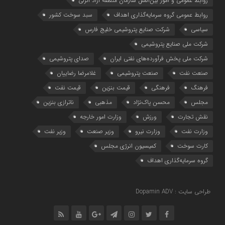
روابط عمومی و امور بین‌الملل سازمان منطقه آزاد انزلی
روابط عمومی گروه سرمایه‌گذاری اهداف
سبد سوخت کشور
سیاسی
شرکت صنایع پتروشیمی خلیج فارس
شرکت ملی صنایع پتروشیمی
شرکت ملی پخش فرآورده‌های نفتی ایران
صدای پتروشیمی
صنعت نفت
صنعت پتروشیمی
غلامرضا رضاییان
فرهنگ
فرهنگی
قیمت بنزین
قیمت نفت
مجلس
محسن پاک‌نژاد
مذهبی
ناترازی بنزین
نقش تجارت
ورزش
وزارت امور خارجه
وزارت نفت
وزارت نیرو
وزیر صنعت
وزیر نفت
کارت سوخت
کمیسیون انرژی مجلس
گروه سرمایه‌‌گذاری اهداف
طراحی سایت : Dopamin ADV