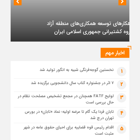
واردات بنزین
نشست رئیس هیأت مدیره گروه سرمایه‌گذاری اهداف با مدیران ارشد شرکت
مهندسی و توسعه سروک آذر؛
5 روز قبل
ظرفیت پالایش جهانی به کمترین میزان در برابر تقاضای نفت
تأکید بر تداوم حمایت از فاز دوم توسعه میدان
رسیده است
نفتی آذر
1 هفته قبل
عرضه اولیه تابان فردا (بزرگترین عرضه اولیه تاریخ بورس) از
نگاهی دیگر
اخبار مهم
1 هفته قبل
حل موانع صادرات برق
نخستین گوجه‌فرنگی شبیه به انگور تولید شد
1
۷ اثر در جشنواره کتاب سال دانشجویی برگزیده شد
2
لوایح FATF همچنان در مجمع تشخیص مصلحت نظام در
3
حال بررسی است
تابان فردا یک گام تا عرضه اولیه؛ نماد «تابان» در بورس
4
تهران درج شد
اقدام رئیس قوه قضاییه برای احیای حقوق عامه در شهر
5
مثبت است