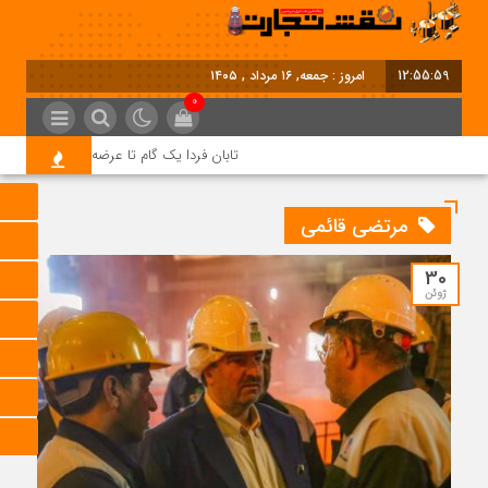
12:55:59
امروز : جمعه, ۱۶ مرداد , ۱۴۰۵
0
تابان فردا یک گام تا عرضه اولیه؛ نماد «تابان
مرتضی قائمی
30
ژوئن