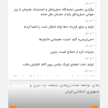
4 روز قبل
برگزاری دهمین نمایشگاه حمل‌ونقل و لجستیک همزمان با روز
جهانی حمل‌ونقل پایدار سازمان ملل متحد
4 روز قبل
ترکیه و عراق قرارداد خط لوله انتقال نفت را امضا کردند
4 روز قبل
«سی‌ان‌جی» کلید امنیت معیشتی خانوارها
4 روز قبل
جزئیات تازه از اصلاح قیمت بنزین
4 روز قبل
تولید نفت اعضای اوپک پلاس روی کاغذ افزایش یافت
5 روز قبل
آغاز اجرای طرح تخصیص یارانه سوخت از طریق کارت‌های بانکی
5 روز قبل
عملیات اجرایی پروژه تصفیه پساب شهری؛ پتروشیمی تبریز در
مسیر تحقق صنعت سبز
5 روز قبل
مزیت قیمتی CNG؛ سوختی پاک برای کاهش هزینه خانوار و