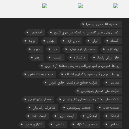
اتحادیه اقتصادی اوراسیا
اتصال ریلی بندر کاسپین به شبکه سراسری کشور
اجتماعی
اقتصاد
ایران
تابان فردا
تهران
تولید
تیراندازی
حفظ پایداری تولید
خبر
خبری
خلق ارزش پایدار
دانشگاه
رئیسی
رهبر
روابط عمومی و امور بین‌الملل سازمان منطقه آزاد انزلی
روابط عمومی گروه سرمایه‌گذاری اهداف
سبد سوخت کشور
سیاسی
شرکت صنایع پتروشیمی خلیج فارس
شرکت ملی صنایع پتروشیمی
شرکت ملی پخش فرآورده‌های نفتی ایران
صدای پتروشیمی
صنعت نفت
صنعت پتروشیمی
غلامرضا رضاییان
فرهنگ
فرهنگی
قیمت بنزین
قیمت نفت
مجلس
محسن پاک‌نژاد
مذهبی
ناترازی بنزین