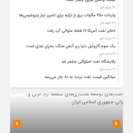
30 دقیقه قبل
واردات ۴۵۰ مگاوات برق از ترکیه برای تامین نیاز پتروشیمی‌ها
38 دقیقه قبل
ذخایر نفت آمریکا 17 هفته متوالی آب رفت
22 ساعت قبل
یک سوم گازوئیل دنیا زیر آتش جنگ؛ بحران جدی است
22 ساعت قبل
پالایشگاه نفت اسلواکی منفجر شد
22 ساعت قبل
میانگین قیمت نفت برنت به ۸۰ دلار می‌رسد
22 ساعت قبل
جایگاه‌داران در انتظار تصویب حق‌العمل جایگاه‌های سوخت
1 روز قبل
بازسازی پالایشگاه سوم پارس جنوبی کلید خورد
1 روز قبل
بحران ناترازی ۱۰ میلیون لیتری بنزین؛ ضرورت مدیریت تقاضا و
نشست رئیس هیأت مدیره گروه سرمایه‌گذاری اهداف با مدیران ارشد شرکت
اصلاح ساختار
مهندسی و توسعه سروک آذر؛