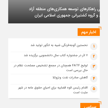
1 روز قبل
قیمت نفت در بازار جهانی افزایش یافت
تأکید بر تداوم حمایت از فاز دوم توسعه میدان
3 روز قبل
نفتی آذر
تابان فردا یک گام تا عرضه اولیه؛ نماد «تابان» در بورس تهران
درج شد
اخبار مهم
3 روز قبل
«تابان»، نماد گروه پتروشیمی تابان فردا روی تابلوی بورس
نشست
نخستین گوجه‌فرنگی شبیه به انگور تولید شد
1
5 روز قبل
۷ اثر در جشنواره کتاب سال دانشجویی برگزیده شد
2
بررسی MG ZS هیبرید و جایگاه آن در بازار خودروهای وارداتی
لوایح FATF همچنان در مجمع تشخیص مصلحت نظام در
3
حال بررسی است
کاهش صادرات نفت ونزوئلا
4
اقدام رئیس قوه قضاییه برای احیای حقوق عامه در شهر
5
مثبت است
سیاسی