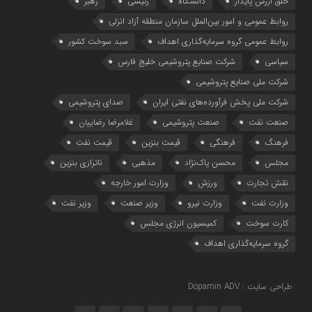
خلق ارزش پایدار
دانشگاه
رئیسی
رهبر
روابط عمومی و امور بین‌الملل سازمان منطقه آزاد انزلی
روابط عمومی گروه سرمایه‌گذاری اهداف
سبد سوخت کشور
سیاسی
شرکت صنایع پتروشیمی خلیج فارس
شرکت ملی صنایع پتروشیمی
شرکت ملی پخش فرآورده‌های نفتی ایران
صدای پتروشیمی
صنعت نفت
صنعت پتروشیمی
غلامرضا رضاییان
فرهنگ
فرهنگی
قیمت بنزین
قیمت نفت
مجلس
محسن پاک‌نژاد
مذهبی
ناترازی بنزین
نقش تجارت
ورزش
وزارت امور خارجه
وزارت نفت
وزارت نیرو
وزیر صنعت
وزیر نفت
کارت سوخت
کمیسیون انرژی مجلس
گروه سرمایه‌‌گذاری اهداف
طراحی سایت : Dopamin ADV