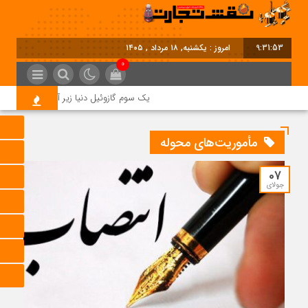
9:31:54
امروز : یکشنبه, ۱۸ مرداد , ۱۴۰۵
0
یک سوم گازوئیل دنیا زیر آتش جنگ؛ بحران
مأموریت‌های محوله
07
جولای