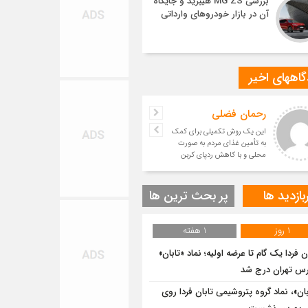
بررسی MG ZS هیبرید و جایگاه
آن در بازار خودروهای وارداتی
اههای اخیر
رحمان فضلی
این یک روش تکمیلی برای کمک
به تأمین غذای مردم به صورت
محلی و با کاهش ردپای کربن
است.
بازدید ها
پر بحث ترین ها
1 روز
1 هفته
ن فردا یک گام تا عرضه اولیه؛ نماد «تابان»
رس تهران درج شد
بان»، نماد گروه پتروشیمی تابان فردا روی