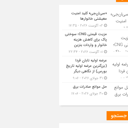
«سی‌ان‌جی» کلید امنیت
معیشتی خانوارها
02 آگوست 2026 - 17:35
مزیت قیمتی CNG؛ سوختی
پاک برای کاهش هزینه
خانوار و واردات بنزین
01 آگوست 2026 - 22:34
عرضه اولیه تابان فردا
(بزرگترین عرضه اولیه تاریخ
بورس) از نگاهی دیگر
31 جولای 2026 - 9:06
حل موانع صادرات برق
30 جولای 2026 - 17:06
 جستجو