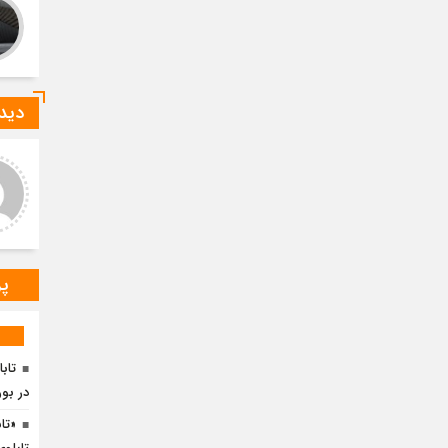
دیدگ
ید صادقی
ارسلان رضایی
 دیدگاه شما کاملا درست است.
به گفته محققان، با انتقال بخشی
ر و ارقام کاملا واقعی هستند
از بار رشد محصولات زراعی جهان
به مناطق شهری و مناطق دیگر
می‌توان زمین را از وضع
پر
تابا
در بو
«تا