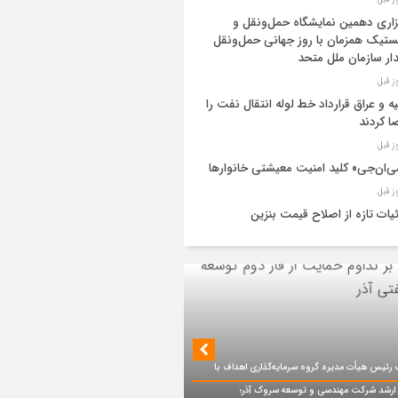
زاری دهمین نمایشگاه حمل‌ونقل و
تیک همزمان با روز جهانی حمل‌ونقل
دار سازمان ملل متحد
یه و عراق قرارداد خط لوله انتقال نفت را
ا کردند
‌ان‌جی» کلید امنیت معیشتی خانوارها
یات تازه از اصلاح قیمت بنزین
ید نفت اعضای اوپک پلاس روی کاغذ
ایش یافت
ز اجرای طرح تخصیص یارانه سوخت از
ق کارت‌های بانکی
ئیس هیأت مدیره گروه سرمایه‌گذاری اهداف با
یات اجرایی پروژه تصفیه پساب شهری؛
 ارشد شرکت مهندسی و توسعه سروک آذر؛