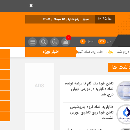
13:45:51
امروز : پنجشنبه, ۱۵ مرداد , ۱۴۰۵
0
کل
171
امروز
2
اخبار ویژه
«تابان»، نماد گروه پتروشیمی تابان فردا روی تابلوی بورس نشست
بررسی MG ZS هیبرید و جایگاه آن در بازار خودروهای وارداتی
داشت ها
تابان فردا یک گام تا عرضه اولیه؛
نماد «تابان» در بورس تهران
درج شد
«تابان»، نماد گروه پتروشیمی
تابان فردا روی تابلوی بورس
نشست