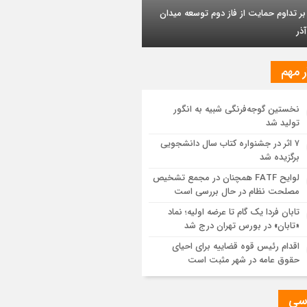
وشیمی تبریز در مسیر تحقق صنعت سبز
بر تداوم حمایت از فاز دوم توسعه میدان
ذر
مزیت قیمتی CNG؛ سوختی پاک برای کاهش
نه خانوار و واردات بنزین
ر مهم
یت پالایش جهانی به کمترین میزان در برابر
اضای نفت رسیده است
نخستین گوجه‌فرنگی شبیه به انگور
تولید شد
ه اولیه تابان فردا (بزرگترین عرضه اولیه
۷ اثر در جشنواره کتاب سال دانشجویی
یخ بورس) از نگاهی دیگر
برگزیده شد
لوایح FATF همچنان در مجمع تشخیص
موانع صادرات برق
مصلحت نظام در حال بررسی است
تابان فردا یک گام تا عرضه اولیه؛ نماد
«تابان» در بورس تهران درج شد
اقدام رئیس قوه قضاییه برای احیای
حقوق عامه در شهر مثبت است
سی