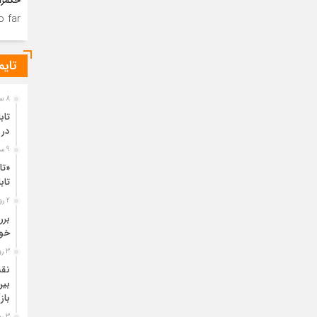
حکمرا
 far.
تایم
8 ساعت قبل
تاب
در 
9 ساعت قبل
«تا
تا
2 روز قبل
خود
3 روز قبل
نقش
بین
باز
3 روز قبل