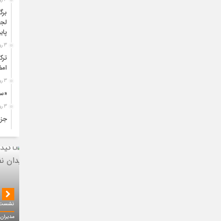
برگ
لجس
پای
3 روز قبل
ترک
امض
3 روز قبل
«سی
3 روز قبل
جزئ
3 روز قبل
تول
افز
4 روز قبل
آغا
طری
4 روز قبل
نشست ر
عمل
مدیران