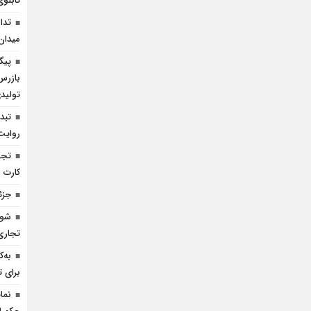
تابل
تدا
میدان
پیگ
بازرس
تولید
تبدی
روایت 
کارت
جزئ
شوک
تجاری 
به‌
برای ت
نما