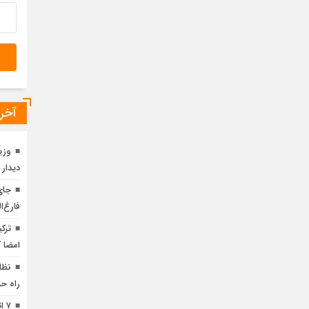
آخری
وزی
دیدار 
جای
فارغ‌ا
ترک
امضا ک
نظا
راه‌ 
۷ 