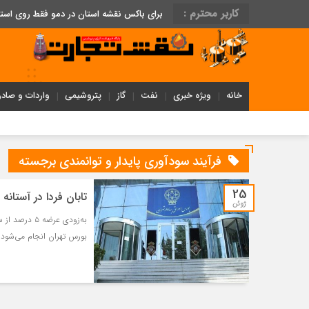
کاربر محترم :
برای باکس نقشه استان در دمو فقط روی اس
خانه
ویژه خبری
نفت
گاز
پتروشیمی
واردات و صادر
فرآیند سودآوری پایدار و توانمندی برجسته
25
تابان فردا در آستان
ژوئن
به‌زودی عرضه
بورس تهران انجام می‌شود.