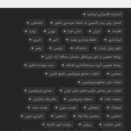
اتحادیه اقتصادی اوراسیا
اتصال ریلی بندر کاسپین به شبکه سراسری کشور
اجتماعی
اقتصاد
ایران
تابان فردا
تهران
تولید
تیراندازی
حفظ پایداری تولید
خبر
خبری
خلق ارزش پایدار
دانشگاه
رئیسی
رهبر
روابط عمومی و امور بین‌الملل سازمان منطقه آزاد انزلی
روابط عمومی گروه سرمایه‌گذاری اهداف
سبد سوخت کشور
سیاسی
شرکت صنایع پتروشیمی خلیج فارس
شرکت ملی صنایع پتروشیمی
شرکت ملی پخش فرآورده‌های نفتی ایران
صدای پتروشیمی
صنعت نفت
صنعت پتروشیمی
غلامرضا رضاییان
فرهنگ
فرهنگی
قیمت بنزین
قیمت نفت
مجلس
محسن پاک‌نژاد
مذهبی
ناترازی بنزین
نقش تجارت
ورزش
وزارت امور خارجه