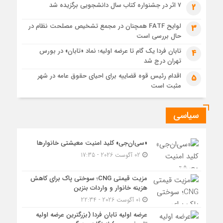
۷ اثر در جشنواره کتاب سال دانشجویی برگزیده شد
2
لوایح FATF همچنان در مجمع تشخیص مصلحت نظام در
3
حال بررسی است
تابان فردا یک گام تا عرضه اولیه؛ نماد «تابان» در بورس
4
تهران درج شد
اقدام رئیس قوه قضاییه برای احیای حقوق عامه در شهر
5
مثبت است
سیاسی
«سی‌ان‌جی» کلید امنیت معیشتی خانوارها
02 آگوست 2026 - 17:35
مزیت قیمتی CNG؛ سوختی پاک برای کاهش
هزینه خانوار و واردات بنزین
01 آگوست 2026 - 22:34
عرضه اولیه تابان فردا (بزرگترین عرضه اولیه