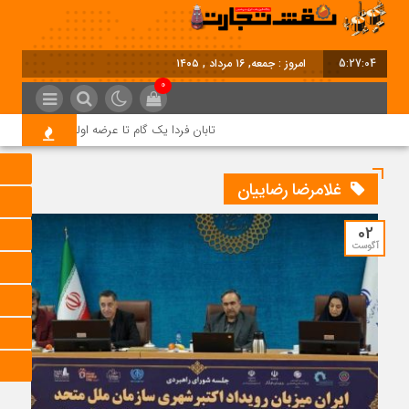
5:27:05
امروز : جمعه, ۱۶ مرداد , ۱۴۰۵
0
تابان فردا یک گام تا عرضه اولیه؛ نماد «تابان» در 
غلامرضا رضاییان
02
آگوست