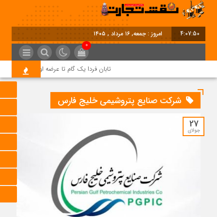
4:07:50
امروز : جمعه, ۱۶ مرداد , ۱۴۰۵
0
تابان فردا یک گام تا عرضه اولیه؛ نماد «تابان» د
شرکت صنایع پتروشیمی خلیج فارس
27
جولای