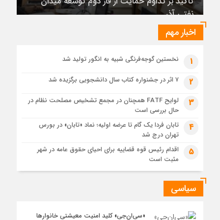
6 روز قبل
عرضه اولیه تابان فردا (بزرگترین عرضه اولیه تاریخ بورس) از
نگاهی دیگر
اخبار مهم
1 هفته قبل
حل موانع صادرات برق
نخستین گوجه‌فرنگی شبیه به انگور تولید شد
1
۷ اثر در جشنواره کتاب سال دانشجویی برگزیده شد
2
لوایح FATF همچنان در مجمع تشخیص مصلحت نظام در
3
حال بررسی است
تابان فردا یک گام تا عرضه اولیه؛ نماد «تابان» در بورس
4
تهران درج شد
اقدام رئیس قوه قضاییه برای احیای حقوق عامه در شهر
5
مثبت است
سیاسی
«سی‌ان‌جی» کلید امنیت معیشتی خانوارها