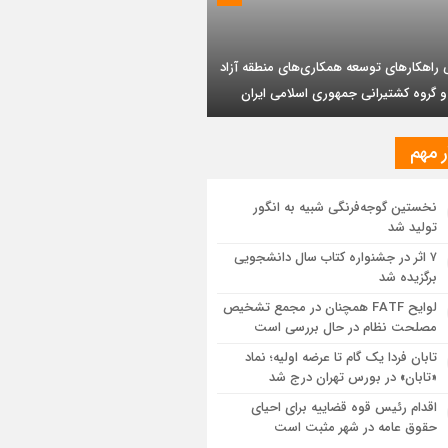
ئیس هیأت مدیره گروه سرمایه‌گذاری اهداف با
یات اجرایی پروژه تصفیه پساب شهری؛
 ارشد شرکت مهندسی و توسعه سروک آذر؛
وشیمی تبریز در مسیر تحقق صنعت سبز
بر تداوم حمایت از فاز دوم توسعه میدان
ذر
مزیت قیمتی CNG؛ سوختی پاک برای کاهش
نه خانوار و واردات بنزین
ر مهم
یت پالایش جهانی به کمترین میزان در برابر
اضای نفت رسیده است
نخستین گوجه‌فرنگی شبیه به انگور
تولید شد
ه اولیه تابان فردا (بزرگترین عرضه اولیه
۷ اثر در جشنواره کتاب سال دانشجویی
یخ بورس) از نگاهی دیگر
برگزیده شد
لوایح FATF همچنان در مجمع تشخیص
موانع صادرات برق
مصلحت نظام در حال بررسی است
تابان فردا یک گام تا عرضه اولیه؛ نماد
«تابان» در بورس تهران درج شد
اقدام رئیس قوه قضاییه برای احیای
حقوق عامه در شهر مثبت است