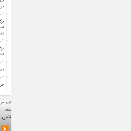
بین
باز
3 روز قبل
برگ
لجس
پای
3 روز قبل
ترک
امض
3 روز قبل
«سی
3 روز قبل
جزئ
3 روز قبل
تول
افز
4 روز قبل
آغا
طری