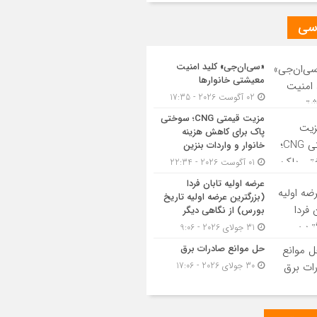
سی
«سی‌ان‌جی» کلید امنیت
معیشتی خانوارها
02 آگوست 2026 - 17:35
مزیت قیمتی CNG؛ سوختی
پاک برای کاهش هزینه
خانوار و واردات بنزین
01 آگوست 2026 - 22:34
عرضه اولیه تابان فردا
(بزرگترین عرضه اولیه تاریخ
بورس) از نگاهی دیگر
31 جولای 2026 - 9:06
حل موانع صادرات برق
30 جولای 2026 - 17:06