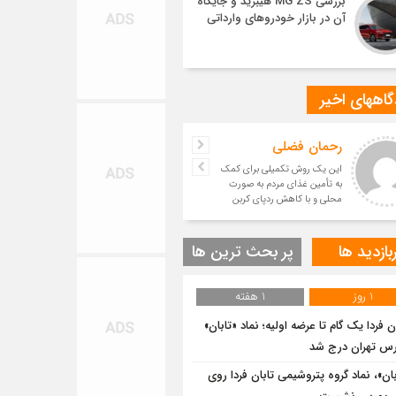
بررسی MG ZS هیبرید و جایگاه
آن در بازار خودروهای وارداتی
اههای اخیر
رحمان فضلی
این یک روش تکمیلی برای کمک
به تأمین غذای مردم به صورت
محلی و با کاهش ردپای کربن
است.
بازدید ها
پر بحث ترین ها
1 روز
1 هفته
ن فردا یک گام تا عرضه اولیه؛ نماد «تابان»
رس تهران درج شد
بان»، نماد گروه پتروشیمی تابان فردا روی