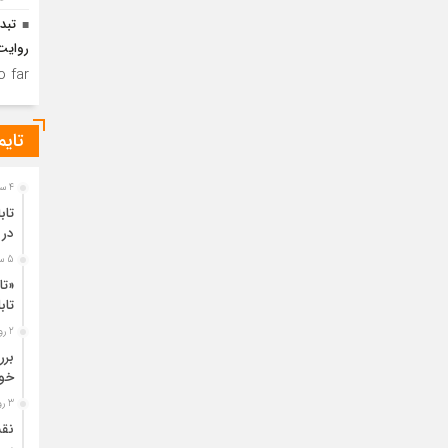
تبدی
روایت 
 far.
تایم
4 ساعت قبل
تاب
در 
5 ساعت قبل
«تا
تا
2 روز قبل
خود
3 روز قبل
نقش