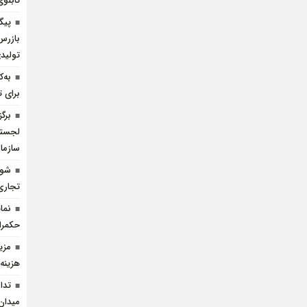
تابل
پیگ
بازرس
تولید
به‌
برای ت
برگ
لجستی
سازما
شوک
تجاری 
نما
حکمرا
هزینه 
تدا
میدان