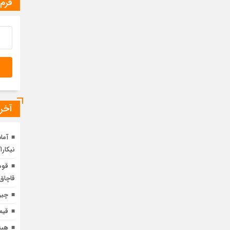
فرم
آخری
آما
نیکارا
قوه
قاچاق 
چین
قیم
هیئ