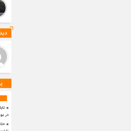
دیدگ
ید صادقی
ارسلان رضایی
 دیدگاه شما کاملا درست است.
به گفته محققان، با انتقال بخشی
ر و ارقام کاملا واقعی هستند
از بار رشد محصولات زراعی جهان
به مناطق شهری و مناطق دیگر
می‌توان زمین را از وضع
پر
تابا
در بو
«تا