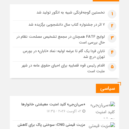
1 هفته قبل
حل موانع صادرات برق
نخستین گوجه‌فرنگی شبیه به انگور تولید شد
1
۷ اثر در جشنواره کتاب سال دانشجویی برگزیده شد
2
لوایح FATF همچنان در مجمع تشخیص مصلحت نظام در
3
حال بررسی است
تابان فردا یک گام تا عرضه اولیه؛ نماد «تابان» در بورس
4
تهران درج شد
اقدام رئیس قوه قضاییه برای احیای حقوق عامه در شهر
5
مثبت است
سیاسی
«سی‌ان‌جی» کلید امنیت معیشتی خانوارها
02 آگوست 2026 - 17:35
مزیت قیمتی CNG؛ سوختی پاک برای کاهش