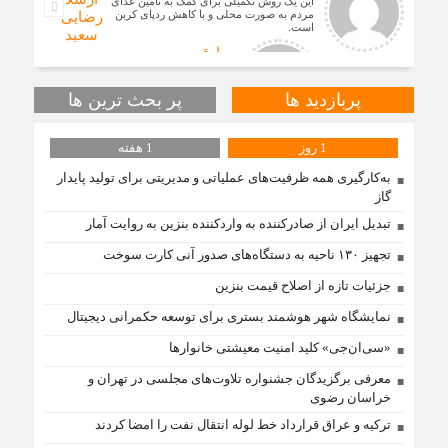
این یک روش تکمیلی برای کمک به تأمین غذای
مردم به صورت محلی و با کاهش ردپای کربن
رضایی
است.
سعید
صادقی
محمد حسنی
پربازدید ها
پر بحث ترین ها
به گفته محققان، با انتقال بخشی از بار رشد
محصولات زراعی جهان به مناطق شهری و
1 روز
1 هفته
مناطق دیگر می‌توان زمین را از وضع
به‌کارگیری همه ظرفیت‌های عملیاتی و مدیریتی برای تولید پایدار
گاز
بله دیدگاه شما کاملا درست است. آمار و ارقام
تبدیل ایران از صادرکننده به واردکننده بنزین به روایت آمار
کاملا واقعی هستند
تجهیز ۱۳۰ ناحیه به دستگاه‌های صدور آنی کارت سوخت
جزئیات تازه از اصلاح قیمت بنزین
جشنواره امسال ۷۵ درصد مؤلفان از
دانشجویان مرد و ۲۵ درصد از خانم‌ها بوده‌اند.
نمایشگاه شهر هوشمند بستری برای توسعه حکمرانی دیجیتال
مقطع تحصیلی دانشجویان مؤلف به ترت
«سی‌ان‌جی» کلید امنیت معیشتی خانوارها
معرفی برگزیدگان جشنواره تلاوت‌های مجلسی در تهران و
خراسان رضوی
ترکیه و عراق قرارداد خط لوله انتقال نفت را امضا کردند