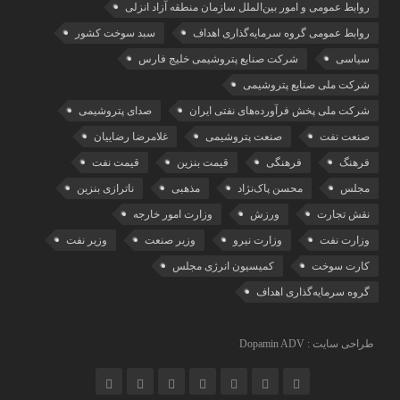
روابط عمومی و امور بین‌الملل سازمان منطقه آزاد انزلی
روابط عمومی گروه سرمایه‌گذاری اهداف
سبد سوخت کشور
سیاسی
شرکت صنایع پتروشیمی خلیج فارس
شرکت ملی صنایع پتروشیمی
شرکت ملی پخش فرآورده‌های نفتی ایران
صدای پتروشیمی
صنعت نفت
صنعت پتروشیمی
غلامرضا رضاییان
فرهنگ
فرهنگی
قیمت بنزین
قیمت نفت
مجلس
محسن پاک‌نژاد
مذهبی
ناترازی بنزین
نقش تجارت
ورزش
وزارت امور خارجه
وزارت نفت
وزارت نیرو
وزیر صنعت
وزیر نفت
کارت سوخت
کمیسیون انرژی مجلس
گروه سرمایه‌‌گذاری اهداف
طراحی سایت : Dopamin ADV