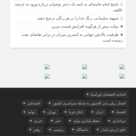
پاسخ امام خامنه‌ای به نامه یک دختر نوجوان درباره ورود به عرصه
تکلیف
سپهبد سلیمانی: رنگ خدا را بر هر رنگی ترجیح دهید
دولت پیش از هرگونه افزایش قیمت بنزین
ظرفیت پالایش جهانی به کمترین میزان در برابر تقاضای نفت
رسیده است
اتحادیه اقتصادی اوراسیا
اتصال ریلی بندر کاسپین به شبکه سراسری کشور
اجتماعی
اقتصاد
ایران
تابان فردا
تهران
تولید
تیراندازی
حفظ پایداری تولید
خبر
خبری
خلق ارزش پایدار
دانشگاه
رئیسی
رهبر