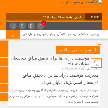
1:06:05
امروز : پنجشنبه, ۱۵ مرداد , ۱۴۰۵
0
برابر با : Thursday - 6 August - 2026
بررسی MG ZS هیبرید و جایگاه آن در بازار خودروهای وارداتی
نقشه راه هفتمین نمایشگاه و کنفرانس بین‌المللی شهر
سود خالص سالانه
هوشمند، مسکن، شهرسازی و بازآفرینی شهری ترسیم شد
02
جولای
برگزاری دهمین نمایشگاه حمل‌ونقل و لجستیک همزمان با روز
مدیرعامل تابان فردا مطرح کرد:
جهانی حمل‌ونقل پایدار سازمان ملل متحد
مدیریت هوشمند دارایی‌ها برای تحقق منافع
ترکیه و عراق قرارداد خط لوله انتقال نفت را امضا کردند
ذی‌نفعان استراتژیک «تابان فردا»
«سی‌ان‌جی» کلید امنیت معیشتی خانوارها
مدیرعامل شرکت گروه پتروشیمی «تابان‌فردا» آخرین وضعیت پروژه‌های این
جزئیات تازه از اصلاح قیمت بنزین
شرکت، وضعیت پرتفوی و میزان سودآوری آن و زمان برگزاری مجمع و
تقسیم سود را تشریح کرد.
تولید نفت اعضای اوپک پلاس روی کاغذ افزایش یافت