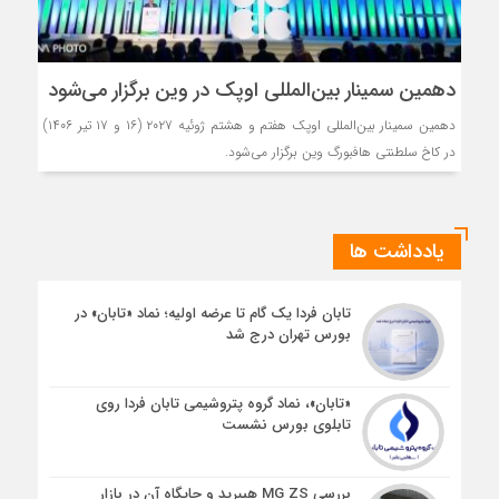
دهمین سمینار بین‌المللی اوپک در وین برگزار می‌شود
دهمین سمینار بین‌المللی اوپک هفتم و هشتم ژوئیه ۲۰۲۷ (۱۶ و ۱۷ تیر ۱۴۰۶)
در کاخ سلطنتی هافبورگ وین برگزار می‌شود.
یادداشت ها
تابان فردا یک گام تا عرضه اولیه؛ نماد «تابان» در
بورس تهران درج شد
«تابان»، نماد گروه پتروشیمی تابان فردا روی
تابلوی بورس نشست
بررسی MG ZS هیبرید و جایگاه آن در بازار