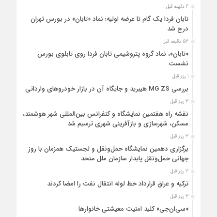
4 دقیقه قبل
تابان فردا یک گام تا عرضه اولیه؛ نماد «تابان» در بورس تهران
درج شد
52 دقیقه قبل
«تابان»، نماد گروه پتروشیمی تابان فردا روی تابلوی بورس
نشست
1 روز قبل
بررسی MG ZS هیبرید و جایگاه آن در بازار خودروهای وارداتی
3 روز قبل
نقشه راه هفتمین نمایشگاه و کنفرانس بین‌المللی شهر هوشمند،
مسکن، شهرسازی و بازآفرینی شهری ترسیم شد
3 روز قبل
برگزاری دهمین نمایشگاه حمل‌ونقل و لجستیک همزمان با روز
جهانی حمل‌ونقل پایدار سازمان ملل متحد
3 روز قبل
ترکیه و عراق قرارداد خط لوله انتقال نفت را امضا کردند
3 روز قبل
«سی‌ان‌جی» کلید امنیت معیشتی خانوارها