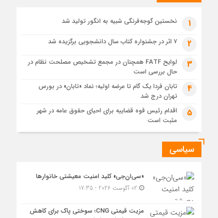
6 روز قبل
حل موانع صادرات برق
نخستین گوجه‌فرنگی شبیه به انگور تولید شد
1
۷ اثر در جشنواره کتاب سال دانشجویی برگزیده شد
2
لوایح FATF همچنان در مجمع تشخیص مصلحت نظام در
3
حال بررسی است
تابان فردا یک گام تا عرضه اولیه؛ نماد «تابان» در بورس
4
تهران درج شد
اقدام رئیس قوه قضاییه برای احیای حقوق عامه در شهر
5
مثبت است
سیاسی
«سی‌ان‌جی» کلید امنیت معیشتی خانوارها
02 آگوست 2026 - 17:35
مزیت قیمتی CNG؛ سوختی پاک برای کاهش