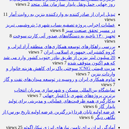
روز جهانی حمل‌ونقل پایدار سازمان ملل متحد
2 views
تبدیل ایران از صادرکننده به واردکننده بنزین به روایت آمار
11
views
عملیات اجرایی پروژه تصفیه پساب شهری؛ پتروشیمی تبریز
در مسیر تحقق صنعت سبز
8 views
تجهیز ۱۳۰ ناحیه به دستگاه‌های صدور آنی کارت سوخت
8
views
بررسی راهكارهای توسعه همكاری‌های منطقه آزاد انزلی و
گروه كشتیرانی جمهوری اسلامی ایران
7 views
20 میلیون لیتر بنزین از طریق بنادر جنوب کشور وارد می شد
که هم اکنون متوقف شده
7 views
مزیت قیمتی CNG؛ سوختی پاک برای کاهش هزینه خانوار و
واردات بنزین
7 views
تداوم همکاری ایران و روسیه در توسعه میدان‌های نفت و گاز
7 views
نمایشگاه بین‌المللی مسکن و شهرسازی میزبان انتخاب
برترین پروژه‌های شهری با اعتبار جهانی
7 views
به‌کارگیری همه ظرفیت‌های عملیاتی و مدیریتی برای تولید
پایدار گاز
6 views
عرضه اولیه تابان فردا (بزرگترین عرضه اولیه تاریخ بورس) از
نگاهی دیگر
6 views
آمادگی ایران برای تامین نیازهای انرژی نیکاراگوئه
25 views