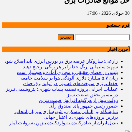
حل موانع صادرات برق
30 جولای 2026 - 17:06
فرم جستجو
آخرین اخبار
زارعی: سازوکار عرضه برق در بورس انرژی باید اصلاح شود
سپهبد سلیمانی: رنگ خدا را بر هر رنگی ترجیح دهید
پلیس در فضای حقیقی و مجازی آماده و هوشیار است
زیان ۵.۷ میلیارد دلاری آلودگی هوا بر سلامت جامعه
حفظ برتری سوخت‌های فسیلی در تولید برق جهان
عملیات اجرایی پروژه تصفیه پساب شهری؛ پتروشیمی تبریز
در مسیر تحقق صنعت سبز
دولت پیش از هرگونه افزایش قیمت بنزین
حضور رئیس جمهور پای صندوق رأی
نمایشگاه بین‌المللی مسکن و شهرسازی میزبان انتخاب
برترین پروژه‌های شهری با اعتبار جهانی
تبدیل ایران از صادرکننده به واردکننده بنزین به روایت آمار