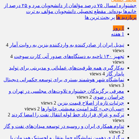
جشنواره امسال ۷۵ درصد مؤلفان از دانشجویان مرد و ۲۵ درصد از
خانم‌ها بوده‌اند. مقطع تحصیلی دانشجویان مؤلف به ترت
پربازدید ها
پر بحث ترین ها
1 روز
1 هفته
تبدیل ایران از صادرکننده به واردکننده بنزین به روایت آمار
4
views
تجهیز ۱۳۰ ناحیه به دستگاه‌های صدور آنی کارت سوخت
4
views
به‌کارگیری همه ظرفیت‌های عملیاتی و مدیریتی برای تولید
پایدار گاز
4 views
نمایشگاه شهر هوشمند بستری برای توسعه حکمرانی دیجیتال
3 views
معرفی برگزیدگان جشنواره تلاوت‌های مجلسی در تهران و
خراسان رضوی
2 views
جزئیات تازه از اصلاح قیمت بنزین
2 views
«سی‌ان‌جی» کلید امنیت معیشتی خانوارها
2 views
ترکیه و عراق قرارداد خط لوله انتقال نفت را امضا کردند
2
views
تداوم همکاری ایران و روسیه در توسعه میدان‌های نفت و گاز
2 views
برگزاری دهمین نمایشگاه حمل‌ونقل و لجستیک همزمان با