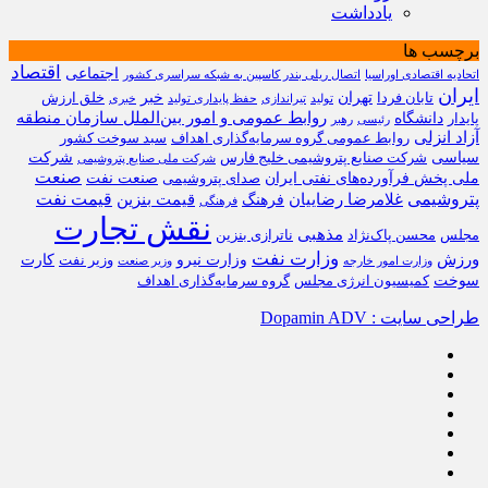
یادداشت
برچسب ها
اقتصاد
اجتماعی
اتحادیه اقتصادی اوراسیا
اتصال ریلی بندر کاسپین به شبکه سراسری کشور
ایران
تهران
خبر
تابان فردا
خلق ارزش
تولید
تیراندازی
حفظ پایداری تولید
خبری
روابط عمومی و امور بین‌الملل سازمان منطقه
دانشگاه
پایدار
رئیسی
رهبر
آزاد انزلی
روابط عمومی گروه سرمایه‌گذاری اهداف
سبد سوخت کشور
سیاسی
شرکت
شرکت صنایع پتروشیمی خلیج فارس
شرکت ملی صنایع پتروشیمی
صنعت
ملی پخش فرآورده‌های نفتی ایران
صنعت نفت
صدای پتروشیمی
پتروشیمی
قیمت نفت
غلامرضا رضاییان
قیمت بنزین
فرهنگ
فرهنگی
نقش تجارت
مذهبی
مجلس
محسن پاک‌نژاد
ناترازی بنزین
وزارت نفت
ورزش
وزارت نیرو
کارت
وزیر نفت
وزارت امور خارجه
وزیر صنعت
سوخت
کمیسیون انرژی مجلس
گروه سرمایه‌‌گذاری اهداف
طراحی سایت : Dopamin ADV