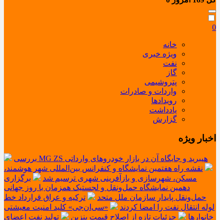
0
خانه
ویژه خبری
نفت
گاز
پتروشیمی
واردات و صادرات
رویدادها
یادداشت
گزارش
اخبار ویژه
بررسی MG ZS هیبرید و جایگاه آن در بازار خودروهای وارداتی
نقشه راه هفتمین نمایشگاه و کنفرانس بین‌المللی شهر هوشمند،
مسکن، شهرسازی و بازآفرینی شهری ترسیم شد
برگزاری
دهمین نمایشگاه حمل‌ونقل و لجستیک همزمان با روز جهانی
حمل‌ونقل پایدار سازمان ملل متحد
ترکیه و عراق قرارداد خط
لوله انتقال نفت را امضا کردند
«سی‌ان‌جی» کلید امنیت معیشتی
خانوارها
جزئیات تازه از اصلاح قیمت بنزین
تولید نفت اعضای