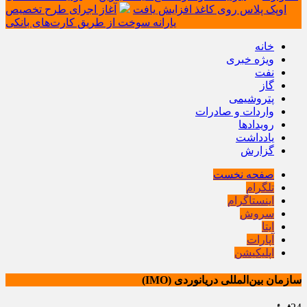
اوپک پلاس روی کاغذ افزایش یافت
آغاز اجرای طرح تخصیص
یارانه سوخت از طریق کارت‌های بانکی
خانه
ویژه خبری
نفت
گاز
پتروشیمی
واردات و صادرات
رویدادها
یادداشت
گزارش
صفحه نخست
تلگرام
اینستاگرام
سروش
ایتا
آپارات
اپلیکیشن
سازمان بین‌المللی دریانوردی (IMO)