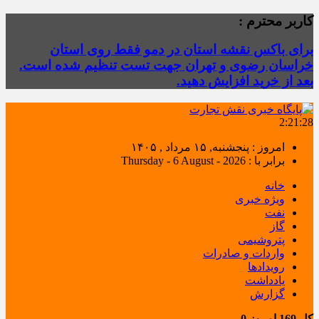
کاربر محترم :
برای باکس نقشه استان در دمو فقط روی استان
خراسان رضوی و تهران جهت تست تنظیم شده است.
بعد از خرید افزایش دهید.
2:21:28
امروز : پنجشنبه, ۱۵ مرداد , ۱۴۰۵
برابر با : Thursday - 6 August - 2026
خانه
ویژه خبری
نفت
گاز
پتروشیمی
واردات و صادرات
رویدادها
یادداشت
گزارش
کل
169
امروز
0