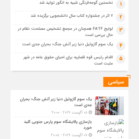
نخستین گوجه‌فرنگی شبیه به انگور تولید شد
1
6 روز قبل
«سی‌ان‌جی» کلید امنیت معیشتی خانوارها
۷ اثر در جشنواره کتاب سال دانشجویی برگزیده شد
2
6 روز قبل
لوایح FATF همچنان در مجمع تشخیص مصلحت نظام در
3
جزئیات تازه از اصلاح قیمت بنزین
حال بررسی است
یک سوم گازوئیل دنیا زیر آتش جنگ؛ بحران جدی است
4
اقدام رئیس قوه قضاییه برای احیای حقوق عامه در شهر
5
مثبت است
سیاسی
یک سوم گازوئیل دنیا زیر آتش جنگ؛ بحران
جدی است
08 آگوست 2026 - 20:00
بازسازی پالایشگاه سوم پارس جنوبی کلید
خورد
07 آگوست 2026 - 20:08