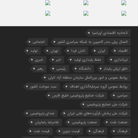
اتحادیه اقتصادی اوراسیا
اتصال ریلی بندر کاسپین به شبکه سراسری کشور
اجتماعی
اقتصاد
ایران
تابان فردا
تهران
تولید
تیراندازی
حفظ پایداری تولید
خبر
خبری
خلق ارزش پایدار
دانشگاه
رئیسی
رهبر
روابط عمومی و امور بین‌الملل سازمان منطقه آزاد انزلی
روابط عمومی گروه سرمایه‌گذاری اهداف
سبد سوخت کشور
سیاسی
شرکت صنایع پتروشیمی خلیج فارس
شرکت ملی صنایع پتروشیمی
شرکت ملی پخش فرآورده‌های نفتی ایران
صدای پتروشیمی
صنعت نفت
صنعت پتروشیمی
غلامرضا رضاییان
فرهنگ
فرهنگی
قیمت بنزین
قیمت نفت