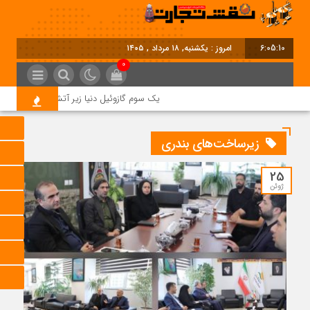
6:05:11
امروز : یکشنبه, ۱۸ مرداد , ۱۴۰۵
0
یک سوم گازوئیل دنیا زیر آتش جنگ؛ بحران ج
زیرساخت‌های بندری
25
ژوئن