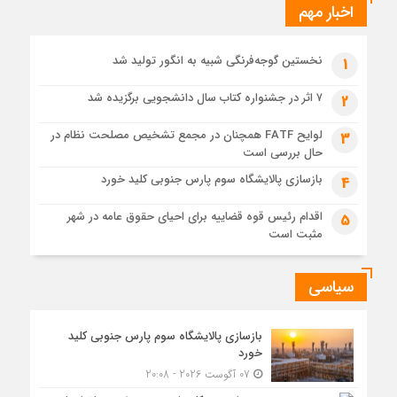
تولید نفت اعضای اوپک پلاس روی کاغذ افزایش یافت
اخبار مهم
6 روز قبل
آغاز اجرای طرح تخصیص یارانه سوخت از طریق کارت‌های بانکی
نخستین گوجه‌فرنگی شبیه به انگور تولید شد
1
6 روز قبل
عملیات اجرایی پروژه تصفیه پساب شهری؛ پتروشیمی تبریز در
۷ اثر در جشنواره کتاب سال دانشجویی برگزیده شد
2
مسیر تحقق صنعت سبز
لوایح FATF همچنان در مجمع تشخیص مصلحت نظام در
6 روز قبل
3
حال بررسی است
مزیت قیمتی CNG؛ سوختی پاک برای کاهش هزینه خانوار و
واردات بنزین
بازسازی پالایشگاه سوم پارس جنوبی کلید خورد
4
اقدام رئیس قوه قضاییه برای احیای حقوق عامه در شهر
5
مثبت است
سیاسی
بازسازی پالایشگاه سوم پارس جنوبی کلید
خورد
07 آگوست 2026 - 20:08