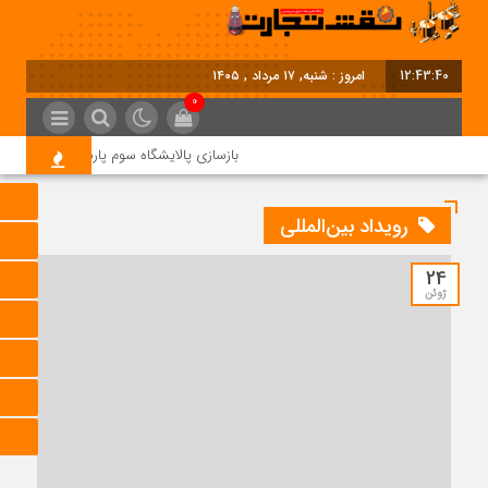
12:43:40
امروز : شنبه, ۱۷ مرداد , ۱۴۰۵
0
بازسازی پالایشگاه سوم پارس جنوبی کلید خور
رویداد بین‌المللی
24
ژوئن