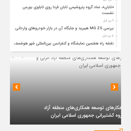
«تابان»، نماد گروه پتروشیمی تابان فردا روی تابلوی بورس
نشست
4 روز قبل
بررسی MG ZS هیبرید و جایگاه آن در بازار خودروهای وارداتی
5 روز قبل
نقشه راه هفتمین نمایشگاه و کنفرانس بین‌المللی شهر هوشمند،
مسکن، شهرسازی و بازآفرینی شهری ترسیم شد
5 روز قبل
برگزاری دهمین نمایشگاه حمل‌ونقل و لجستیک همزمان با روز
جهانی حمل‌ونقل پایدار سازمان ملل متحد
5 روز قبل
ترکیه و عراق قرارداد خط لوله انتقال نفت را امضا کردند
نشست رئیس هیأت مدیره گروه سرمایه‌گذاری اهداف با مدیران ارشد شرکت
5 روز قبل
مهندسی و توسعه سروک آذر؛
«سی‌ان‌جی» کلید امنیت معیشتی خانوارها
5 روز قبل
تأکید بر تداوم حمایت از فاز دوم توسعه میدان
جزئیات تازه از اصلاح قیمت بنزین
نفتی آذر
5 روز قبل