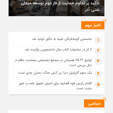
تأکید بر تداوم حمایت از فاز دوم توسعه میدان
مسکن، شهرسازی و بازآفرینی شهری ترسیم شد
نفتی آذر
6 روز قبل
برگزاری دهمین نمایشگاه حمل‌ونقل و لجستیک همزمان با روز
جهانی حمل‌ونقل پایدار سازمان ملل متحد
اخبار مهم
6 روز قبل
ترکیه و عراق قرارداد خط لوله انتقال نفت را امضا کردند
نخستین گوجه‌فرنگی شبیه به انگور تولید شد
1
6 روز قبل
«سی‌ان‌جی» کلید امنیت معیشتی خانوارها
۷ اثر در جشنواره کتاب سال دانشجویی برگزیده شد
2
6 روز قبل
لوایح FATF همچنان در مجمع تشخیص مصلحت نظام در
3
جزئیات تازه از اصلاح قیمت بنزین
حال بررسی است
یک سوم گازوئیل دنیا زیر آتش جنگ؛ بحران جدی است
4
اقدام رئیس قوه قضاییه برای احیای حقوق عامه در شهر
5
مثبت است
سیاسی