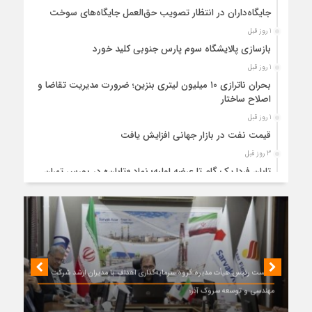
جایگاه‌داران در انتظار تصویب حق‌العمل جایگاه‌های سوخت
1 روز قبل
بازسازی پالایشگاه سوم پارس جنوبی کلید خورد
1 روز قبل
بحران ناترازی ۱۰ میلیون لیتری بنزین؛ ضرورت مدیریت تقاضا و
اصلاح ساختار
1 روز قبل
قیمت نفت در بازار جهانی افزایش یافت
3 روز قبل
تابان فردا یک گام تا عرضه اولیه؛ نماد «تابان» در بورس تهران
درج شد
3 روز قبل
«تابان»، نماد گروه پتروشیمی تابان فردا روی تابلوی بورس
نشست
5 روز قبل
بررسی MG ZS هیبرید و جایگاه آن در بازار خودروهای وارداتی
نشست رئیس هیأت مدیره گروه سرمایه‌گذاری اهداف با مدیران ارشد شرکت
6 روز قبل
مهندسی و توسعه سروک آذر؛
نقشه راه هفتمین نمایشگاه و کنفرانس بین‌المللی شهر هوشمند،